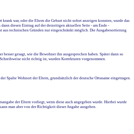
krank war, oder die Eltern die Geburt nicht sofort anzeigen konnten, wurde das
ann diesen Eintrag auf der derzeitigen aktuellen Seite - am Ende -
st aus technischen Gründen nur eingeschränkt möglich. Die Ausgabesortierung
r besser gesagt, wie die Bewohner ihn ausgesprochen haben. Später dann so
e Schreibweise nicht richtig ist, wurden Korrekturen vorgenommen.
r Spalte Wohnort der Eltern, grundsätzlich der deutsche Ortsname eingetragen.
rtsangabe der Eltern vorliegt, wenn diese auch angegeben wurde. Hierbei wurde
d kann man aber von der Richtigkeit dieser Angabe ausgehen.