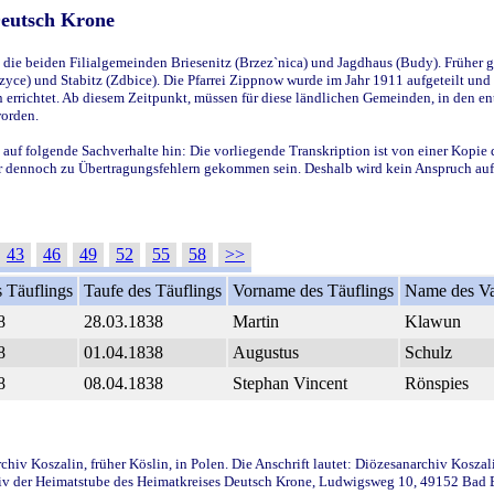
Deutsch Krone
ie beiden Filialgemeinden Briesenitz (Brzez`nica) und Jagdhaus (Budy). Früher g
yce) und Stabitz (Zdbice). Die Pfarrei Zippnow wurde im Jahr 1911 aufgeteilt und e
en errichtet. Ab diesem Zeitpunkt, müssen für diese ländlichen Gemeinden, in den
worden.
 auf folgende Sachverhalte hin: Die vorliegende Transkription ist von einer Kopie 
aber dennoch zu Übertragungsfehlern gekommen sein. Deshalb wird kein Anspruch auf 
43
46
49
52
55
58
>>
 Täuflings
Taufe des Täuflings
Vorname des Täuflings
Name des Va
8
28.03.1838
Martin
Klawun
8
01.04.1838
Augustus
Schulz
8
08.04.1838
Stephan Vincent
Rönspies
iv Koszalin, früher Köslin, in Polen. Die Anschrift lautet: Diözesanarchiv Koszal
v der Heimatstube des Heimatkreises Deutsch Krone, Ludwigsweg 10, 49152 Bad Ess