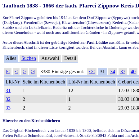
Taufbuch 1838 - 1866 der kath. Pfarrei Zippnow Kreis 
Zur Pfarrei Zippnow gehörten bis 1945 außer dem Dorf Zippnow (Sypnywo) noch d
(Dudylany), Freudenfier (Szwecja), Klawittersdorf (Glowaczewo), Rederitz (Nadarz
Stabitz und ein Lokalvikariat Rederitz mit der Tochterkirche in Doderlage wurd
diesen Gemeinden - wohl noch aus traditionellen Gründen - in Zippnow getauft 
Autor dieser Abschrift ist der gebürtige Rederitzer
Paul Lüdtke
aus Köln. Er weist
Kirchenbuch, sind in dieser Liste korrigiert worden. Bei der Abschrift kann es 
Alles
Suchen
Auswahl
Detail
|<
<
>
>|
3380 Einträge gesamt:
<<
31
34
37
40
Lfd-Nr
Seite im Kirchenbuch
Lfd-Nr im Kirchenbuch
Geburt des
31
1
12
17.03.183
32
2
1
30.03.183
33
2
2
29.03.183
Hinweise zu den Kirchenbüchern
Das Original-Kirchenbuch von Januar 1838 bis 1866, befindet sich im Diözesanarch
Freien Prälatur Schneidemühl, Josef-Schwank-Straße 8, 36043 Fulda und im Archi