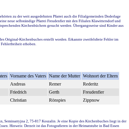
ehörten zu der weit ausgedehnten Pfarrei auch die Filialgemeinden Doderlage
ine neue selbständige Pfarrei Freudenfier mit den Filialen Klawittersdorf und
 entsprechenden Kirchenbüchern gesucht werden. Übergangsweise sind Kinder aus
des Original-Kirchenbuches erstellt worden. Erkannte zweifelsfreie Fehler im
Fehlerfreiheit erhoben.
ters
Vorname des Vaters
Name der Mutter
Wohnort der Eltern
Andreas
Remer
Rederitz
Friedrich
Gerth
Freudenfier
Christian
Rönspies
Zippnow
in, Seminarryjna 2, 75-817 Koszalin. Je eine Kopie des Kirchenbuches liegt in der
en. Hinweis: Derzeit ist das Fotografieren in der Heimatstube in Bad Essen