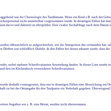
ggebend war die Chronologie des Taufdatums. Wenn ein Kind z.B. nach der Geburt 
rchenpersonal nicht unmittelbar vorgenommen wurde. In derartigen Fällen hat man d
raum davor und dahinter zu überprüfen. Eine exakte Suchabfrage nach dem Datum i
den offensichtlich so aufgeschrieben, wie die Amtsperson ihn verstanden hat, ode
n Dörfern war schließlich Dialekt. In den Fällen bei denen erkannt wurde, dass di
t, wobei mehrere Schreibvarianten Anwendung fanden. In dieser Liste wurde in de
n und den im Kirchenbuch verwendeten Schreibvarianten.
wurde deshalb vorausgesetzt, dass nur in derartigen Fällen eine Abweichung zur O
eshalb ist bei der Ortsangabe für den Taufpaten ein Vorbehalt gegeben. Überwiegen
weitere Angaben wie z. B. eine Heirat, wurden nicht übernommen.