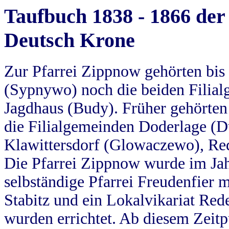
Taufbuch 1838 - 1866 der
Deutsch Krone
Zur Pfarrei Zippnow gehörten bi
(Sypnywo) noch die beiden Filial
Jagdhaus (Budy). Früher gehörten 
die Filialgemeinden Doderlage (D
Klawittersdorf (Glowaczewo), Red
Die Pfarrei Zippnow wurde im Jah
selbständige Pfarrei Freudenfier m
Stabitz und ein Lokalvikariat Red
wurden errichtet. Ab diesem Zeitp