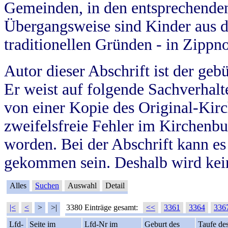
Gemeinden, in den entsprechende
Übergangsweise sind Kinder aus 
traditionellen Gründen - in Zippn
Autor dieser Abschrift ist der geb
Er weist auf folgende Sachverhalte
von einer Kopie des Original-Kirc
zweifelsfreie Fehler im Kirchenbuc
worden. Bei der Abschrift kann e
gekommen sein. Deshalb wird kein
Alles
Suchen
Auswahl
Detail
|<
<
>
>|
3380 Einträge gesamt:
<<
3361
3364
336
Lfd-
Seite im
Lfd-Nr im
Geburt des
Taufe de