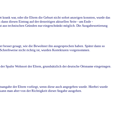
krank war, oder die Eltern die Geburt nicht sofort anzeigen konnten, wurde das
ann diesen Eintrag auf der derzeitigen aktuellen Seite - am Ende -
st aus technischen Gründen nur eingeschränkt möglich. Die Ausgabesortierung
r besser gesagt, wie die Bewohner ihn ausgesprochen haben. Später dann so
e Schreibweise nicht richtig ist, wurden Korrekturen vorgenommen.
r Spalte Wohnort der Eltern, grundsätzlich der deutsche Ortsname eingetragen.
rtsangabe der Eltern vorliegt, wenn diese auch angegeben wurde. Hierbei wurde
d kann man aber von der Richtigkeit dieser Angabe ausgehen.