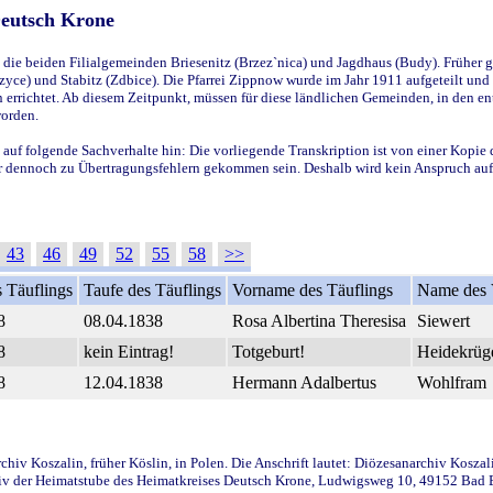
Deutsch Krone
ie beiden Filialgemeinden Briesenitz (Brzez`nica) und Jagdhaus (Budy). Früher g
yce) und Stabitz (Zdbice). Die Pfarrei Zippnow wurde im Jahr 1911 aufgeteilt und e
en errichtet. Ab diesem Zeitpunkt, müssen für diese ländlichen Gemeinden, in den
worden.
 auf folgende Sachverhalte hin: Die vorliegende Transkription ist von einer Kopie 
aber dennoch zu Übertragungsfehlern gekommen sein. Deshalb wird kein Anspruch auf 
43
46
49
52
55
58
>>
 Täuflings
Taufe des Täuflings
Vorname des Täuflings
Name des 
8
08.04.1838
Rosa Albertina Theresisa
Siewert
8
kein Eintrag!
Totgeburt!
Heidekrüg
8
12.04.1838
Hermann Adalbertus
Wohlfram
iv Koszalin, früher Köslin, in Polen. Die Anschrift lautet: Diözesanarchiv Koszal
v der Heimatstube des Heimatkreises Deutsch Krone, Ludwigsweg 10, 49152 Bad Ess