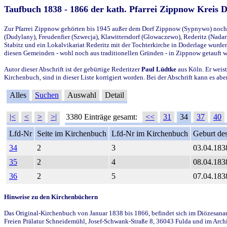
Taufbuch 1838 - 1866 der kath. Pfarrei Zippnow Kreis 
Zur Pfarrei Zippnow gehörten bis 1945 außer dem Dorf Zippnow (Sypnywo) noch d
(Dudylany), Freudenfier (Szwecja), Klawittersdorf (Glowaczewo), Rederitz (Nadarz
Stabitz und ein Lokalvikariat Rederitz mit der Tochterkirche in Doderlage wurd
diesen Gemeinden - wohl noch aus traditionellen Gründen - in Zippnow getauft 
Autor dieser Abschrift ist der gebürtige Rederitzer
Paul Lüdtke
aus Köln. Er weist
Kirchenbuch, sind in dieser Liste korrigiert worden. Bei der Abschrift kann es 
Alles
Suchen
Auswahl
Detail
|<
<
>
>|
3380 Einträge gesamt:
<<
31
34
37
40
Lfd-Nr
Seite im Kirchenbuch
Lfd-Nr im Kirchenbuch
Geburt des
34
2
3
03.04.183
35
2
4
08.04.183
36
2
5
07.04.183
Hinweise zu den Kirchenbüchern
Das Original-Kirchenbuch von Januar 1838 bis 1866, befindet sich im Diözesanarch
Freien Prälatur Schneidemühl, Josef-Schwank-Straße 8, 36043 Fulda und im Archi