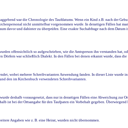
ggebend war die Chronologie des Taufdatums. Wenn ein Kind z.B. nach der Geburt 
rchenpersonal nicht unmittelbar vorgenommen wurde. In derartigen Fällen hat man d
raum davor und dahinter zu überprüfen. Eine exakte Suchabfrage nach dem Datum i
den offensichtlich so aufgeschrieben, wie die Amtsperson ihn verstanden hat, ode
n Dörfern war schließlich Dialekt. In den Fällen bei denen erkannt wurde, dass di
t, wobei mehrere Schreibvarianten Anwendung fanden. In dieser Liste wurde in de
n und den im Kirchenbuch verwendeten Schreibvarianten.
wurde deshalb vorausgesetzt, dass nur in derartigen Fällen eine Abweichung zur O
eshalb ist bei der Ortsangabe für den Taufpaten ein Vorbehalt gegeben. Überwiegen
weitere Angaben wie z. B. eine Heirat, wurden nicht übernommen.