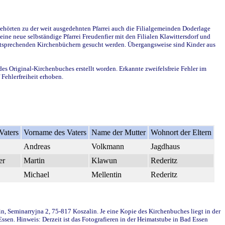
ehörten zu der weit ausgedehnten Pfarrei auch die Filialgemeinden Doderlage
ine neue selbständige Pfarrei Freudenfier mit den Filialen Klawittersdorf und
 entsprechenden Kirchenbüchern gesucht werden. Übergangsweise sind Kinder aus
des Original-Kirchenbuches erstellt worden. Erkannte zweifelsfreie Fehler im
Fehlerfreiheit erhoben.
Vaters
Vorname des Vaters
Name der Mutter
Wohnort der Eltern
Andreas
Volkmann
Jagdhaus
er
Martin
Klawun
Rederitz
Michael
Mellentin
Rederitz
in, Seminarryjna 2, 75-817 Koszalin. Je eine Kopie des Kirchenbuches liegt in der
en. Hinweis: Derzeit ist das Fotografieren in der Heimatstube in Bad Essen