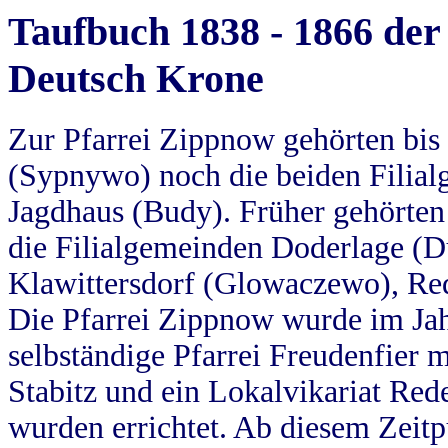
Taufbuch 1838 - 1866 der
Deutsch Krone
Zur Pfarrei Zippnow gehörten bi
(Sypnywo) noch die beiden Filial
Jagdhaus (Budy). Früher gehörten 
die Filialgemeinden Doderlage (D
Klawittersdorf (Glowaczewo), Red
Die Pfarrei Zippnow wurde im Jah
selbständige Pfarrei Freudenfier m
Stabitz und ein Lokalvikariat Red
wurden errichtet. Ab diesem Zeitp