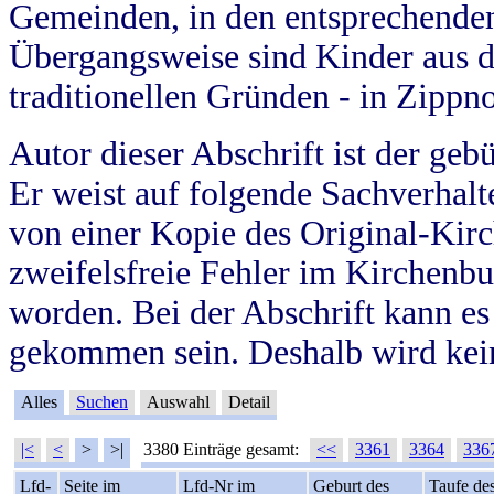
Gemeinden, in den entsprechende
Übergangsweise sind Kinder aus 
traditionellen Gründen - in Zippn
Autor dieser Abschrift ist der geb
Er weist auf folgende Sachverhalte
von einer Kopie des Original-Kirc
zweifelsfreie Fehler im Kirchenbuc
worden. Bei der Abschrift kann e
gekommen sein. Deshalb wird kein
Alles
Suchen
Auswahl
Detail
|<
<
>
>|
3380 Einträge gesamt:
<<
3361
3364
336
Lfd-
Seite im
Lfd-Nr im
Geburt des
Taufe de