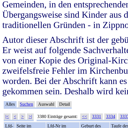
Gemeinden, in den entsprechende
Übergangsweise sind Kinder aus 
traditionellen Gründen - in Zippn
Autor dieser Abschrift ist der geb
Er weist auf folgende Sachverhalte
von einer Kopie des Original-Kirc
zweifelsfreie Fehler im Kirchenbuc
worden. Bei der Abschrift kann e
gekommen sein. Deshalb wird kein
Alles
Suchen
Auswahl
Detail
|<
<
>
>|
3380 Einträge gesamt:
<<
3331
3334
333
Lfd-
Seite im
Lfd-Nr im
Geburt des
Taufe de