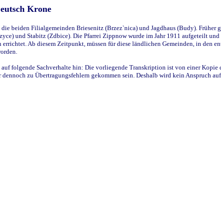
Deutsch Krone
ie beiden Filialgemeinden Briesenitz (Brzez`nica) und Jagdhaus (Budy). Früher g
yce) und Stabitz (Zdbice). Die Pfarrei Zippnow wurde im Jahr 1911 aufgeteilt und e
en errichtet. Ab diesem Zeitpunkt, müssen für diese ländlichen Gemeinden, in den
worden.
 auf folgende Sachverhalte hin: Die vorliegende Transkription ist von einer Kopie 
aber dennoch zu Übertragungsfehlern gekommen sein. Deshalb wird kein Anspruch auf 