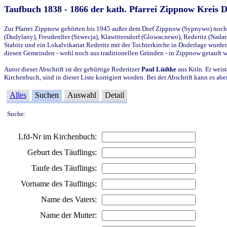
Taufbuch 1838 - 1866 der kath. Pfarrei Zippnow Kreis 
Zur Pfarrei Zippnow gehörten bis 1945 außer dem Dorf Zippnow (Sypnywo) noch d
(Dudylany), Freudenfier (Szwecja), Klawittersdorf (Glowaczewo), Rederitz (Nadarz
Stabitz und ein Lokalvikariat Rederitz mit der Tochterkirche in Doderlage wurd
diesen Gemeinden - wohl noch aus traditionellen Gründen - in Zippnow getauft 
Autor dieser Abschrift ist der gebürtige Rederitzer
Paul Lüdtke
aus Köln. Er weist
Kirchenbuch, sind in dieser Liste korrigiert worden. Bei der Abschrift kann es 
Alles
Suchen
Auswahl
Detail
Suche:
Lfd-Nr im Kirchenbuch:
Geburt des Täuflings:
Taufe des Täuflings:
Vorname des Täuflings:
Name des Vaters:
Name der Mutter: