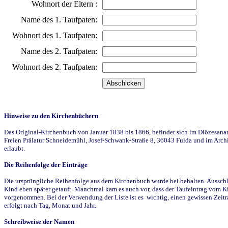
Wohnort der Eltern :
Name des 1. Taufpaten:
Wohnort des 1. Taufpaten:
Name des 2. Taufpaten:
Wohnort des 2. Taufpaten:
Hinweise zu den Kirchenbüchern
Das Original-Kirchenbuch von Januar 1838 bis 1866, befindet sich im Diözesanarch
Freien Prälatur Schneidemühl, Josef-Schwank-Straße 8, 36043 Fulda und im Archi
erlaubt.
Die Reihenfolge der Einträge
Die ursprüngliche Reihenfolge aus dem Kirchenbuch wurde bei behalten. Ausschla
Kind eben später getauft. Manchmal kam es auch vor, dass der Taufeintrag vom Ki
vorgenommen. Bei der Verwendung der Liste ist es wichtig, einen gewissen Zeit
erfolgt nach Tag, Monat und Jahr.
Schreibweise der Namen