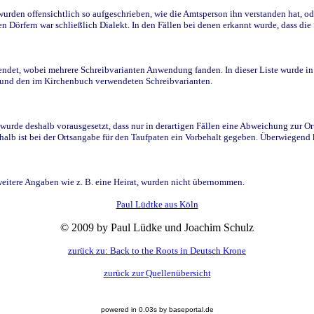
den offensichtlich so aufgeschrieben, wie die Amtsperson ihn verstanden hat, ode
n Dörfern war schließlich Dialekt. In den Fällen bei denen erkannt wurde, dass di
t, wobei mehrere Schreibvarianten Anwendung fanden. In dieser Liste wurde in de
n und den im Kirchenbuch verwendeten Schreibvarianten.
wurde deshalb vorausgesetzt, dass nur in derartigen Fällen eine Abweichung zur O
eshalb ist bei der Ortsangabe für den Taufpaten ein Vorbehalt gegeben. Überwiegen
weitere Angaben wie z. B. eine Heirat, wurden nicht übernommen.
Paul Lüdtke aus Köln
© 2009 by Paul Lüdke und Joachim Schulz
zurück zu: Back to the Roots in Deutsch Krone
zurück zur Quellenübersicht
powered in 0.03s by baseportal.de