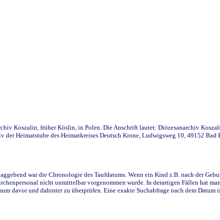
iv Koszalin, früher Köslin, in Polen. Die Anschrift lautet: Diözesanarchiv Koszal
v der Heimatstube des Heimatkreises Deutsch Krone, Ludwigsweg 10, 49152 Bad Ess
ggebend war die Chronologie des Taufdatums. Wenn ein Kind z.B. nach der Geburt 
rchenpersonal nicht unmittelbar vorgenommen wurde. In derartigen Fällen hat man d
raum davor und dahinter zu überprüfen. Eine exakte Suchabfrage nach dem Datum i