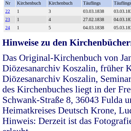
Nr
Kirchenbuch
Kirchenbuch
Täuflings
Täufling
22
1
3
03.03.1838
03.03.18
23
1
4
27.02.1838
04.03.18
24
1
5
04.03.1838
05.03.18
Hinweise zu den Kirchenbücher
Das Original-Kirchenbuch von Jan
Diözesanarchiv Koszalin, früher Kö
Diözesanarchiv Koszalin, Seminar
des Kirchenbuches liegt in der Fr
Schwank-Straße 8, 36043 Fulda u
Heimatkreises Deutsch Krone, Lu
Hinweis: Derzeit ist das Fotograf