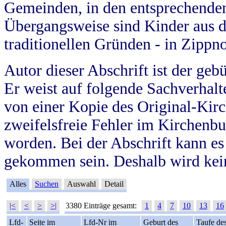
Gemeinden, in den entsprechende
Übergangsweise sind Kinder aus 
traditionellen Gründen - in Zippn
Autor dieser Abschrift ist der geb
Er weist auf folgende Sachverhalte
von einer Kopie des Original-Kirc
zweifelsfreie Fehler im Kirchenbuc
worden. Bei der Abschrift kann e
gekommen sein. Deshalb wird kein
Alles
Suchen
Auswahl
Detail
|<
<
>
>|
3380 Einträge gesamt:
1
4
7
10
13
16
Lfd-
Seite im
Lfd-Nr im
Geburt des
Taufe de