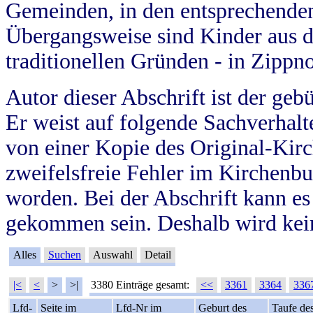
Gemeinden, in den entsprechende
Übergangsweise sind Kinder aus 
traditionellen Gründen - in Zippn
Autor dieser Abschrift ist der geb
Er weist auf folgende Sachverhalte
von einer Kopie des Original-Kirc
zweifelsfreie Fehler im Kirchenbuc
worden. Bei der Abschrift kann e
gekommen sein. Deshalb wird kein
Alles
Suchen
Auswahl
Detail
|<
<
>
>|
3380 Einträge gesamt:
<<
3361
3364
336
Lfd-
Seite im
Lfd-Nr im
Geburt des
Taufe de