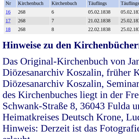
Nr
Kirchenbuch
Kirchenbuch
Täuflings
Täufling
16
268
6
05.02.1838
05.02.18
17
268
7
21.02.1838
25.02.18
18
268
8
22.02.1838
25.02.18
Hinweise zu den Kirchenbücher
Das Original-Kirchenbuch von Jan
Diözesanarchiv Koszalin, früher Kö
Diözesanarchiv Koszalin, Seminar
des Kirchenbuches liegt in der Fr
Schwank-Straße 8, 36043 Fulda u
Heimatkreises Deutsch Krone, Lu
Hinweis: Derzeit ist das Fotograf