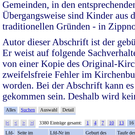
Gemeinden, in den entsprechende
Übergangsweise sind Kinder aus 
traditionellen Gründen - in Zippn
Autor dieser Abschrift ist der geb
Er weist auf folgende Sachverhalte
von einer Kopie des Original-Kirc
zweifelsfreie Fehler im Kirchenbuc
worden. Bei der Abschrift kann e
gekommen sein. Deshalb wird kein
Alles
Suchen
Auswahl
Detail
|<
<
>
>|
3380 Einträge gesamt:
1
4
7
10
13
16
Lfd-
Seite im
Lfd-Nr im
Geburt des
Taufe de