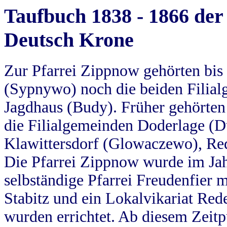
Taufbuch 1838 - 1866 der
Deutsch Krone
Zur Pfarrei Zippnow gehörten bi
(Sypnywo) noch die beiden Filial
Jagdhaus (Budy). Früher gehörten 
die Filialgemeinden Doderlage (D
Klawittersdorf (Glowaczewo), Red
Die Pfarrei Zippnow wurde im Jah
selbständige Pfarrei Freudenfier m
Stabitz und ein Lokalvikariat Red
wurden errichtet. Ab diesem Zeitp