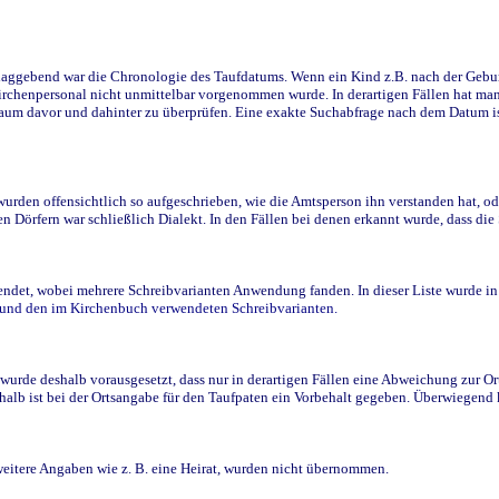
ggebend war die Chronologie des Taufdatums. Wenn ein Kind z.B. nach der Geburt 
rchenpersonal nicht unmittelbar vorgenommen wurde. In derartigen Fällen hat man d
raum davor und dahinter zu überprüfen. Eine exakte Suchabfrage nach dem Datum i
den offensichtlich so aufgeschrieben, wie die Amtsperson ihn verstanden hat, ode
n Dörfern war schließlich Dialekt. In den Fällen bei denen erkannt wurde, dass di
t, wobei mehrere Schreibvarianten Anwendung fanden. In dieser Liste wurde in de
n und den im Kirchenbuch verwendeten Schreibvarianten.
wurde deshalb vorausgesetzt, dass nur in derartigen Fällen eine Abweichung zur O
eshalb ist bei der Ortsangabe für den Taufpaten ein Vorbehalt gegeben. Überwiegen
weitere Angaben wie z. B. eine Heirat, wurden nicht übernommen.