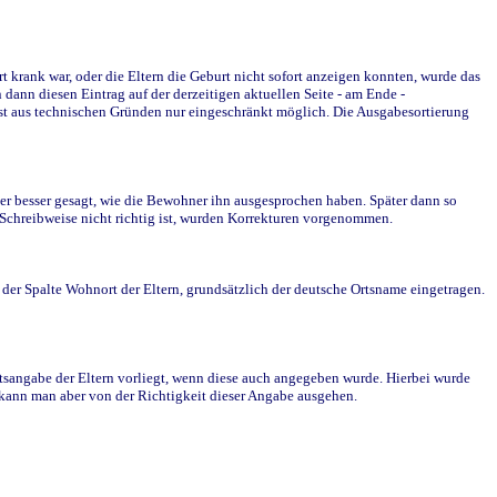
krank war, oder die Eltern die Geburt nicht sofort anzeigen konnten, wurde das
ann diesen Eintrag auf der derzeitigen aktuellen Seite - am Ende -
st aus technischen Gründen nur eingeschränkt möglich. Die Ausgabesortierung
r besser gesagt, wie die Bewohner ihn ausgesprochen haben. Später dann so
e Schreibweise nicht richtig ist, wurden Korrekturen vorgenommen.
r Spalte Wohnort der Eltern, grundsätzlich der deutsche Ortsname eingetragen.
rtsangabe der Eltern vorliegt, wenn diese auch angegeben wurde. Hierbei wurde
d kann man aber von der Richtigkeit dieser Angabe ausgehen.