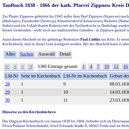
Taufbuch 1838 - 1866 der kath. Pfarrei Zippnow Kreis 
Zur Pfarrei Zippnow gehörten bis 1945 außer dem Dorf Zippnow (Sypnywo) noch d
(Dudylany), Freudenfier (Szwecja), Klawittersdorf (Glowaczewo), Rederitz (Nadarz
Stabitz und ein Lokalvikariat Rederitz mit der Tochterkirche in Doderlage wurd
diesen Gemeinden - wohl noch aus traditionellen Gründen - in Zippnow getauft 
Autor dieser Abschrift ist der gebürtige Rederitzer
Paul Lüdtke
aus Köln. Er weist
Kirchenbuch, sind in dieser Liste korrigiert worden. Bei der Abschrift kann es 
Alles
Suchen
Auswahl
Detail
|<
<
>
>|
3380 Einträge gesamt:
1
4
7
10
13
16
Lfd-Nr
Seite im Kirchenbuch
Lfd-Nr im Kirchenbuch
Geburt des
28
1
9
08.03.183
29
1
10
14.03.183
30
1
11
23.03.183
Hinweise zu den Kirchenbüchern
Das Original-Kirchenbuch von Januar 1838 bis 1866, befindet sich im Diözesanarch
Freien Prälatur Schneidemühl, Josef-Schwank-Straße 8, 36043 Fulda und im Archi