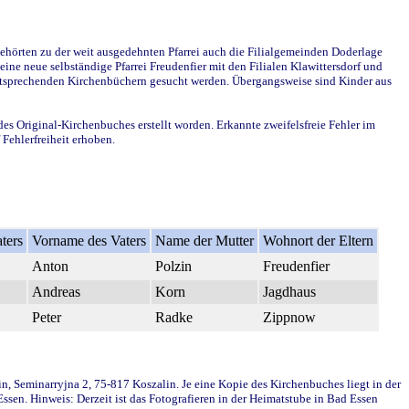
ehörten zu der weit ausgedehnten Pfarrei auch die Filialgemeinden Doderlage
ine neue selbständige Pfarrei Freudenfier mit den Filialen Klawittersdorf und
 entsprechenden Kirchenbüchern gesucht werden. Übergangsweise sind Kinder aus
des Original-Kirchenbuches erstellt worden. Erkannte zweifelsfreie Fehler im
Fehlerfreiheit erhoben.
ters
Vorname des Vaters
Name der Mutter
Wohnort der Eltern
Anton
Polzin
Freudenfier
Andreas
Korn
Jagdhaus
Peter
Radke
Zippnow
in, Seminarryjna 2, 75-817 Koszalin. Je eine Kopie des Kirchenbuches liegt in der
en. Hinweis: Derzeit ist das Fotografieren in der Heimatstube in Bad Essen