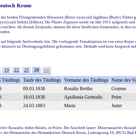
Deutsch Krone
ie beiden Filialgemeinden Briesenitz (Brzez`nica) und Jagdhaus (Budy). Früher g
yce) und Stabitz (Zdbice). Die Pfarrei Zippnow wurde im Jahr 1911 aufgeteilt und e
en errichtet. Ab diesem Zeitpunkt, müssen für diese ländlichen Gemeinden, in den
worden.
 auf folgende Sachverhalte hin: Die vorliegende Transkription ist von einer Kopie 
aber dennoch zu Übertragungsfehlern gekommen sein. Deshalb wird kein Anspruch auf 
19
22
25
28
>>
 Täuflings
Taufe des Täuflings
Vorname des Täuflings
Name des Va
8
09.03.1838
Rosalia Bertha
Gramse
8
18.03.1838
Apollonia Gertrudis
Prien
8
24.03.1883
Maria
Jaster
iv Koszalin, früher Köslin, in Polen. Die Anschrift lautet: Diözesanarchiv Koszal
v der Heimatstube des Heimatkreises Deutsch Krone, Ludwigsweg 10, 49152 Bad Ess