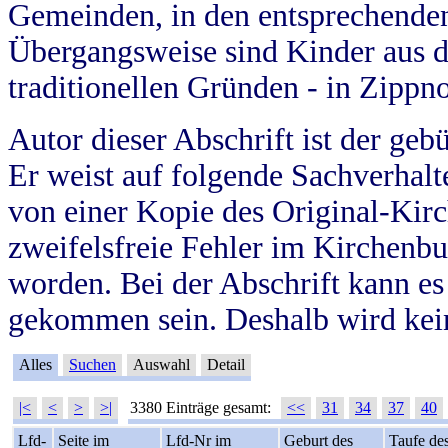
Gemeinden, in den entsprechende
Übergangsweise sind Kinder aus 
traditionellen Gründen - in Zippn
Autor dieser Abschrift ist der geb
Er weist auf folgende Sachverhalte
von einer Kopie des Original-Kirc
zweifelsfreie Fehler im Kirchenbuc
worden. Bei der Abschrift kann e
gekommen sein. Deshalb wird kein
Alles
Suchen
Auswahl
Detail
|<
<
>
>|
3380 Einträge gesamt:
<<
31
34
37
40
Lfd-
Seite im
Lfd-Nr im
Geburt des
Taufe de