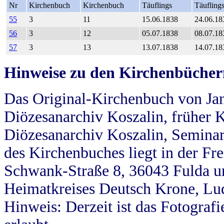
Nr
Kirchenbuch
Kirchenbuch
Täuflings
Täufling
55
3
11
15.06.1838
24.06.18
56
3
12
05.07.1838
08.07.18
57
3
13
13.07.1838
14.07.18
Hinweise zu den Kirchenbücher
Das Original-Kirchenbuch von Jan
Diözesanarchiv Koszalin, früher Kö
Diözesanarchiv Koszalin, Seminar
des Kirchenbuches liegt in der Fr
Schwank-Straße 8, 36043 Fulda u
Heimatkreises Deutsch Krone, Lu
Hinweis: Derzeit ist das Fotograf