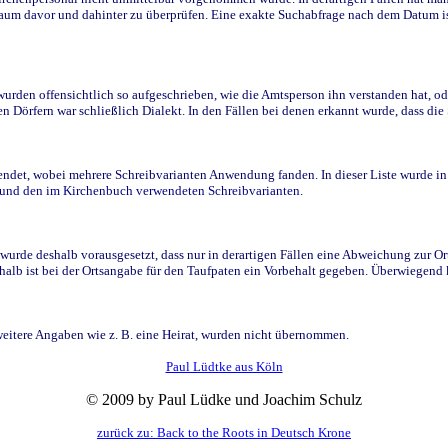
raum davor und dahinter zu überprüfen. Eine exakte Suchabfrage nach dem Datum i
den offensichtlich so aufgeschrieben, wie die Amtsperson ihn verstanden hat, ode
n Dörfern war schließlich Dialekt. In den Fällen bei denen erkannt wurde, dass di
t, wobei mehrere Schreibvarianten Anwendung fanden. In dieser Liste wurde in de
n und den im Kirchenbuch verwendeten Schreibvarianten.
wurde deshalb vorausgesetzt, dass nur in derartigen Fällen eine Abweichung zur O
eshalb ist bei der Ortsangabe für den Taufpaten ein Vorbehalt gegeben. Überwiegen
weitere Angaben wie z. B. eine Heirat, wurden nicht übernommen.
Paul Lüdtke aus Köln
© 2009 by Paul Lüdke und Joachim Schulz
zurück zu: Back to the Roots in Deutsch Krone