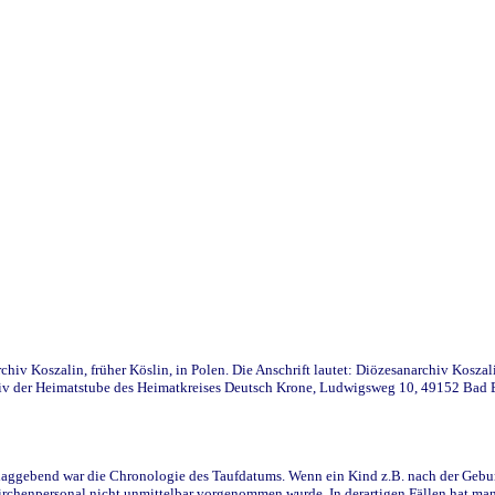
iv Koszalin, früher Köslin, in Polen. Die Anschrift lautet: Diözesanarchiv Koszal
v der Heimatstube des Heimatkreises Deutsch Krone, Ludwigsweg 10, 49152 Bad Ess
ggebend war die Chronologie des Taufdatums. Wenn ein Kind z.B. nach der Geburt 
rchenpersonal nicht unmittelbar vorgenommen wurde. In derartigen Fällen hat man d