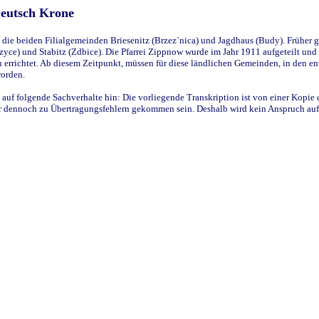
Deutsch Krone
ie beiden Filialgemeinden Briesenitz (Brzez`nica) und Jagdhaus (Budy). Früher g
yce) und Stabitz (Zdbice). Die Pfarrei Zippnow wurde im Jahr 1911 aufgeteilt und e
en errichtet. Ab diesem Zeitpunkt, müssen für diese ländlichen Gemeinden, in den
worden.
 auf folgende Sachverhalte hin: Die vorliegende Transkription ist von einer Kopie 
aber dennoch zu Übertragungsfehlern gekommen sein. Deshalb wird kein Anspruch auf 