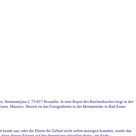
in, Seminarryjna 2, 75-817 Koszalin. Je eine Kopie des Kirchenbuches liegt in der
en. Hinweis: Derzeit ist das Fotografieren in der Heimatstube in Bad Essen
krank war, oder die Eltern die Geburt nicht sofort anzeigen konnten, wurde das
ann diesen Eintrag auf der derzeitigen aktuellen Seite - am Ende -