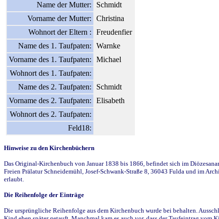
Name der Mutter:
Schmidt
Vorname der Mutter:
Christina
Wohnort der Eltern :
Freudenfier
Name des 1. Taufpaten:
Warnke
Vorname des 1. Taufpaten:
Michael
Wohnort des 1. Taufpaten:
Name des 2. Taufpaten:
Schmidt
Vorname des 2. Taufpaten:
Elisabeth
Wohnort des 2. Taufpaten:
Feld18:
Hinweise zu den Kirchenbüchern
Das Original-Kirchenbuch von Januar 1838 bis 1866, befindet sich im Diözesanarch
Freien Prälatur Schneidemühl, Josef-Schwank-Straße 8, 36043 Fulda und im Archi
erlaubt.
Die Reihenfolge der Einträge
Die ursprüngliche Reihenfolge aus dem Kirchenbuch wurde bei behalten. Ausschla
Kind eben später getauft. Manchmal kam es auch vor, dass der Taufeintrag vom Ki