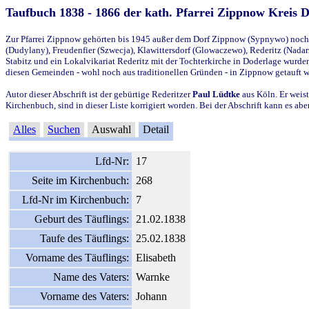
Taufbuch 1838 - 1866 der kath. Pfarrei Zippnow Kreis 
Zur Pfarrei Zippnow gehörten bis 1945 außer dem Dorf Zippnow (Sypnywo) noch d
(Dudylany), Freudenfier (Szwecja), Klawittersdorf (Glowaczewo), Rederitz (Nadarz
Stabitz und ein Lokalvikariat Rederitz mit der Tochterkirche in Doderlage wurd
diesen Gemeinden - wohl noch aus traditionellen Gründen - in Zippnow getauft 
Autor dieser Abschrift ist der gebürtige Rederitzer
Paul Lüdtke
aus Köln. Er weist
Kirchenbuch, sind in dieser Liste korrigiert worden. Bei der Abschrift kann es 
Alles
Suchen
Auswahl
Detail
Lfd-Nr:
17
Seite im Kirchenbuch:
268
Lfd-Nr im Kirchenbuch:
7
Geburt des Täuflings:
21.02.1838
Taufe des Täuflings:
25.02.1838
Vorname des Täuflings:
Elisabeth
Name des Vaters:
Warnke
Vorname des Vaters:
Johann