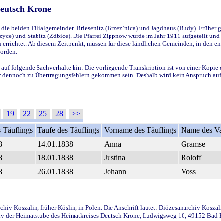
Deutsch Krone
ie beiden Filialgemeinden Briesenitz (Brzez`nica) und Jagdhaus (Budy). Früher g
yce) und Stabitz (Zdbice). Die Pfarrei Zippnow wurde im Jahr 1911 aufgeteilt und e
en errichtet. Ab diesem Zeitpunkt, müssen für diese ländlichen Gemeinden, in den
worden.
 auf folgende Sachverhalte hin: Die vorliegende Transkription ist von einer Kopie 
aber dennoch zu Übertragungsfehlern gekommen sein. Deshalb wird kein Anspruch auf 
19
22
25
28
>>
 Täuflings
Taufe des Täuflings
Vorname des Täuflings
Name des Va
8
14.01.1838
Anna
Gramse
8
18.01.1838
Justina
Roloff
8
26.01.1838
Johann
Voss
iv Koszalin, früher Köslin, in Polen. Die Anschrift lautet: Diözesanarchiv Koszal
v der Heimatstube des Heimatkreises Deutsch Krone, Ludwigsweg 10, 49152 Bad Ess