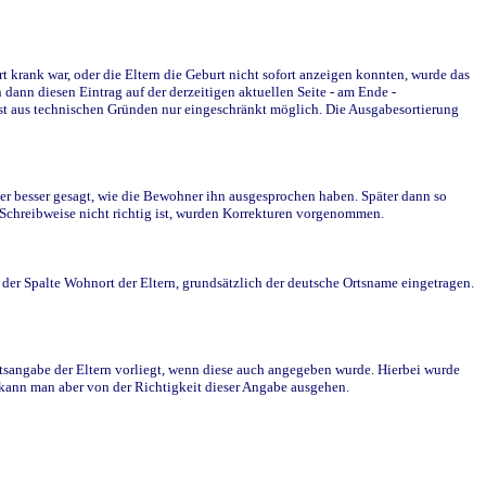
krank war, oder die Eltern die Geburt nicht sofort anzeigen konnten, wurde das
ann diesen Eintrag auf der derzeitigen aktuellen Seite - am Ende -
st aus technischen Gründen nur eingeschränkt möglich. Die Ausgabesortierung
r besser gesagt, wie die Bewohner ihn ausgesprochen haben. Später dann so
e Schreibweise nicht richtig ist, wurden Korrekturen vorgenommen.
r Spalte Wohnort der Eltern, grundsätzlich der deutsche Ortsname eingetragen.
rtsangabe der Eltern vorliegt, wenn diese auch angegeben wurde. Hierbei wurde
d kann man aber von der Richtigkeit dieser Angabe ausgehen.