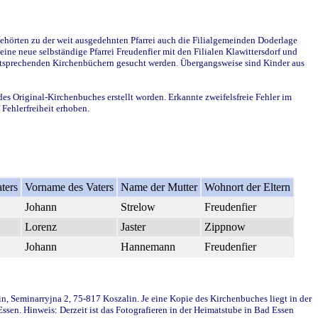
ehörten zu der weit ausgedehnten Pfarrei auch die Filialgemeinden Doderlage
ine neue selbständige Pfarrei Freudenfier mit den Filialen Klawittersdorf und
 entsprechenden Kirchenbüchern gesucht werden. Übergangsweise sind Kinder aus
des Original-Kirchenbuches erstellt worden. Erkannte zweifelsfreie Fehler im
Fehlerfreiheit erhoben.
ters
Vorname des Vaters
Name der Mutter
Wohnort der Eltern
Johann
Strelow
Freudenfier
Lorenz
Jaster
Zippnow
Johann
Hannemann
Freudenfier
in, Seminarryjna 2, 75-817 Koszalin. Je eine Kopie des Kirchenbuches liegt in der
en. Hinweis: Derzeit ist das Fotografieren in der Heimatstube in Bad Essen