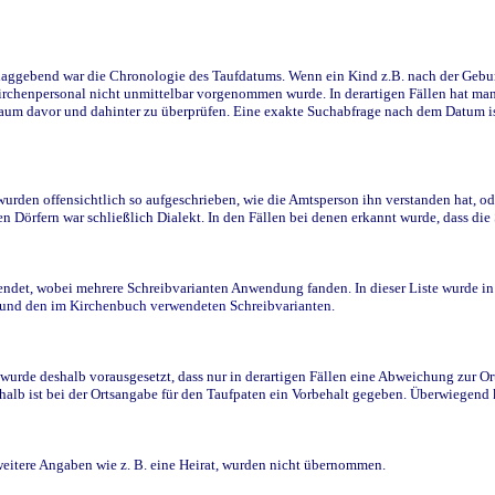
ggebend war die Chronologie des Taufdatums. Wenn ein Kind z.B. nach der Geburt 
rchenpersonal nicht unmittelbar vorgenommen wurde. In derartigen Fällen hat man d
raum davor und dahinter zu überprüfen. Eine exakte Suchabfrage nach dem Datum i
den offensichtlich so aufgeschrieben, wie die Amtsperson ihn verstanden hat, ode
n Dörfern war schließlich Dialekt. In den Fällen bei denen erkannt wurde, dass di
t, wobei mehrere Schreibvarianten Anwendung fanden. In dieser Liste wurde in de
n und den im Kirchenbuch verwendeten Schreibvarianten.
wurde deshalb vorausgesetzt, dass nur in derartigen Fällen eine Abweichung zur O
eshalb ist bei der Ortsangabe für den Taufpaten ein Vorbehalt gegeben. Überwiegen
weitere Angaben wie z. B. eine Heirat, wurden nicht übernommen.