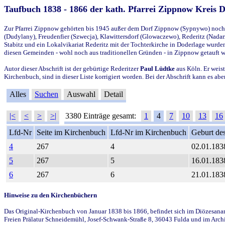
Taufbuch 1838 - 1866 der kath. Pfarrei Zippnow Kreis 
Zur Pfarrei Zippnow gehörten bis 1945 außer dem Dorf Zippnow (Sypnywo) noch d
(Dudylany), Freudenfier (Szwecja), Klawittersdorf (Glowaczewo), Rederitz (Nadarz
Stabitz und ein Lokalvikariat Rederitz mit der Tochterkirche in Doderlage wurd
diesen Gemeinden - wohl noch aus traditionellen Gründen - in Zippnow getauft 
Autor dieser Abschrift ist der gebürtige Rederitzer
Paul Lüdtke
aus Köln. Er weist
Kirchenbuch, sind in dieser Liste korrigiert worden. Bei der Abschrift kann es 
Alles
Suchen
Auswahl
Detail
|<
<
>
>|
3380 Einträge gesamt:
1
4
7
10
13
16
Lfd-Nr
Seite im Kirchenbuch
Lfd-Nr im Kirchenbuch
Geburt des
4
267
4
02.01.183
5
267
5
16.01.183
6
267
6
21.01.183
Hinweise zu den Kirchenbüchern
Das Original-Kirchenbuch von Januar 1838 bis 1866, befindet sich im Diözesanarch
Freien Prälatur Schneidemühl, Josef-Schwank-Straße 8, 36043 Fulda und im Archi