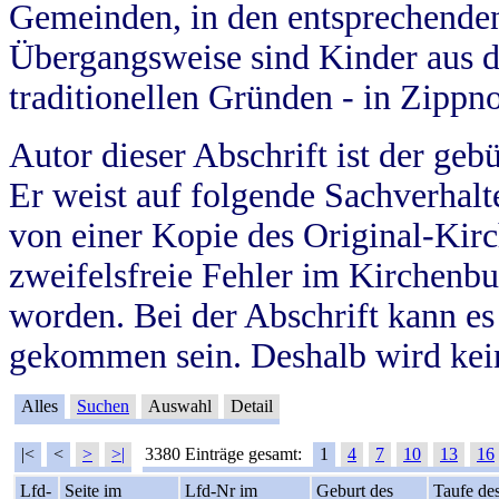
Gemeinden, in den entsprechende
Übergangsweise sind Kinder aus 
traditionellen Gründen - in Zippn
Autor dieser Abschrift ist der geb
Er weist auf folgende Sachverhalte
von einer Kopie des Original-Kirc
zweifelsfreie Fehler im Kirchenbuc
worden. Bei der Abschrift kann e
gekommen sein. Deshalb wird kein
Alles
Suchen
Auswahl
Detail
|<
<
>
>|
3380 Einträge gesamt:
1
4
7
10
13
16
Lfd-
Seite im
Lfd-Nr im
Geburt des
Taufe de