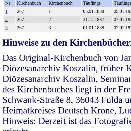
Nr
Kirchenbuch
Kirchenbuch
Täuflings
Täufling
1
267
1
05.01.1838
05.01.18
2
267
2
31.12.1837
07.01.18
3
267
3
01.01.1838
07.01.18
Hinweise zu den Kirchenbücher
Das Original-Kirchenbuch von Jan
Diözesanarchiv Koszalin, früher Kö
Diözesanarchiv Koszalin, Seminar
des Kirchenbuches liegt in der Fr
Schwank-Straße 8, 36043 Fulda u
Heimatkreises Deutsch Krone, Lu
Hinweis: Derzeit ist das Fotograf