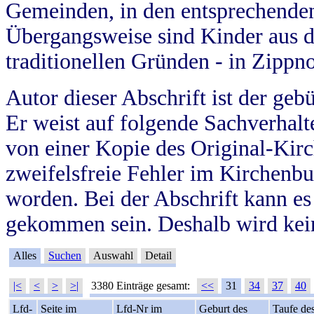
Gemeinden, in den entsprechende
Übergangsweise sind Kinder aus 
traditionellen Gründen - in Zippn
Autor dieser Abschrift ist der geb
Er weist auf folgende Sachverhalte
von einer Kopie des Original-Kirc
zweifelsfreie Fehler im Kirchenbuc
worden. Bei der Abschrift kann e
gekommen sein. Deshalb wird kein
Alles
Suchen
Auswahl
Detail
|<
<
>
>|
3380 Einträge gesamt:
<<
31
34
37
40
Lfd-
Seite im
Lfd-Nr im
Geburt des
Taufe de