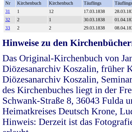
Nr
Kirchenbuch
Kirchenbuch
Täuflings
Täufling
31
1
12
17.03.1838
28.03.18
32
2
1
30.03.1838
01.04.18
33
2
2
29.03.1838
08.04.18
Hinweise zu den Kirchenbücher
Das Original-Kirchenbuch von Jan
Diözesanarchiv Koszalin, früher Kö
Diözesanarchiv Koszalin, Seminar
des Kirchenbuches liegt in der Fr
Schwank-Straße 8, 36043 Fulda u
Heimatkreises Deutsch Krone, Lu
Hinweis: Derzeit ist das Fotograf