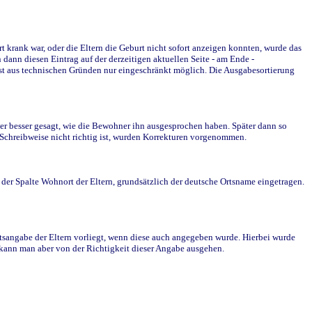
krank war, oder die Eltern die Geburt nicht sofort anzeigen konnten, wurde das
ann diesen Eintrag auf der derzeitigen aktuellen Seite - am Ende -
st aus technischen Gründen nur eingeschränkt möglich. Die Ausgabesortierung
r besser gesagt, wie die Bewohner ihn ausgesprochen haben. Später dann so
e Schreibweise nicht richtig ist, wurden Korrekturen vorgenommen.
r Spalte Wohnort der Eltern, grundsätzlich der deutsche Ortsname eingetragen.
rtsangabe der Eltern vorliegt, wenn diese auch angegeben wurde. Hierbei wurde
d kann man aber von der Richtigkeit dieser Angabe ausgehen.