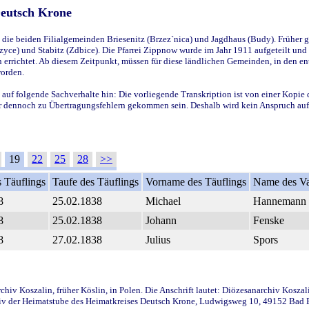
Deutsch Krone
ie beiden Filialgemeinden Briesenitz (Brzez`nica) und Jagdhaus (Budy). Früher g
yce) und Stabitz (Zdbice). Die Pfarrei Zippnow wurde im Jahr 1911 aufgeteilt und e
en errichtet. Ab diesem Zeitpunkt, müssen für diese ländlichen Gemeinden, in den
worden.
 auf folgende Sachverhalte hin: Die vorliegende Transkription ist von einer Kopie 
aber dennoch zu Übertragungsfehlern gekommen sein. Deshalb wird kein Anspruch auf 
19
22
25
28
>>
 Täuflings
Taufe des Täuflings
Vorname des Täuflings
Name des Va
8
25.02.1838
Michael
Hannemann
8
25.02.1838
Johann
Fenske
8
27.02.1838
Julius
Spors
iv Koszalin, früher Köslin, in Polen. Die Anschrift lautet: Diözesanarchiv Koszal
v der Heimatstube des Heimatkreises Deutsch Krone, Ludwigsweg 10, 49152 Bad Ess