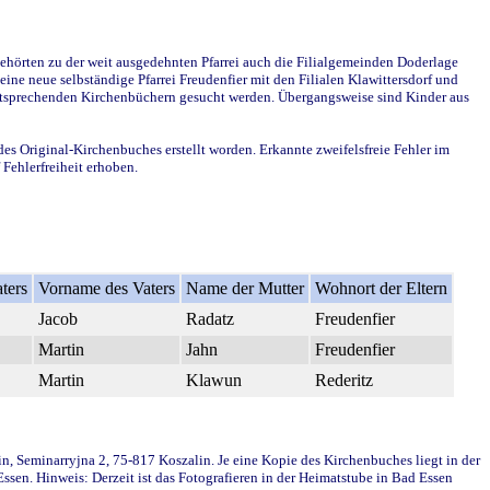
ehörten zu der weit ausgedehnten Pfarrei auch die Filialgemeinden Doderlage
ine neue selbständige Pfarrei Freudenfier mit den Filialen Klawittersdorf und
 entsprechenden Kirchenbüchern gesucht werden. Übergangsweise sind Kinder aus
des Original-Kirchenbuches erstellt worden. Erkannte zweifelsfreie Fehler im
Fehlerfreiheit erhoben.
ters
Vorname des Vaters
Name der Mutter
Wohnort der Eltern
Jacob
Radatz
Freudenfier
Martin
Jahn
Freudenfier
Martin
Klawun
Rederitz
in, Seminarryjna 2, 75-817 Koszalin. Je eine Kopie des Kirchenbuches liegt in der
en. Hinweis: Derzeit ist das Fotografieren in der Heimatstube in Bad Essen