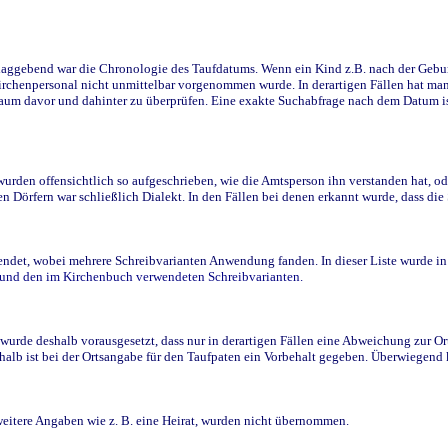
ggebend war die Chronologie des Taufdatums. Wenn ein Kind z.B. nach der Geburt 
rchenpersonal nicht unmittelbar vorgenommen wurde. In derartigen Fällen hat man d
raum davor und dahinter zu überprüfen. Eine exakte Suchabfrage nach dem Datum i
den offensichtlich so aufgeschrieben, wie die Amtsperson ihn verstanden hat, ode
n Dörfern war schließlich Dialekt. In den Fällen bei denen erkannt wurde, dass di
t, wobei mehrere Schreibvarianten Anwendung fanden. In dieser Liste wurde in de
n und den im Kirchenbuch verwendeten Schreibvarianten.
wurde deshalb vorausgesetzt, dass nur in derartigen Fällen eine Abweichung zur O
eshalb ist bei der Ortsangabe für den Taufpaten ein Vorbehalt gegeben. Überwiegen
weitere Angaben wie z. B. eine Heirat, wurden nicht übernommen.