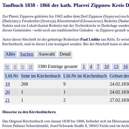
Taufbuch 1838 - 1866 der kath. Pfarrei Zippnow Kreis 
Zur Pfarrei Zippnow gehörten bis 1945 außer dem Dorf Zippnow (Sypnywo) noch d
(Dudylany), Freudenfier (Szwecja), Klawittersdorf (Glowaczewo), Rederitz (Nadarz
Stabitz und ein Lokalvikariat Rederitz mit der Tochterkirche in Doderlage wurd
diesen Gemeinden - wohl noch aus traditionellen Gründen - in Zippnow getauft 
Autor dieser Abschrift ist der gebürtige Rederitzer
Paul Lüdtke
aus Köln. Er weist
Kirchenbuch, sind in dieser Liste korrigiert worden. Bei der Abschrift kann es 
Alles
Suchen
Auswahl
Detail
|<
<
>
>|
3380 Einträge gesamt:
1
4
7
10
13
16
Lfd-Nr
Seite im Kirchenbuch
Lfd-Nr im Kirchenbuch
Geburt des
19
268
9
24.02.183
20
1
1
24.02.183
21
1
2
27.02.183
Hinweise zu den Kirchenbüchern
Das Original-Kirchenbuch von Januar 1838 bis 1866, befindet sich im Diözesanarch
Freien Prälatur Schneidemühl, Josef-Schwank-Straße 8, 36043 Fulda und im Archi