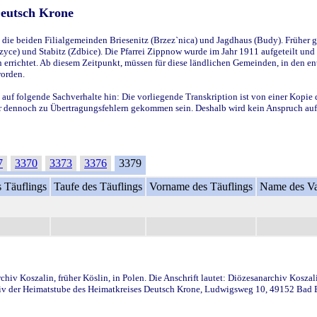
Deutsch Krone
ie beiden Filialgemeinden Briesenitz (Brzez`nica) und Jagdhaus (Budy). Früher g
yce) und Stabitz (Zdbice). Die Pfarrei Zippnow wurde im Jahr 1911 aufgeteilt und e
en errichtet. Ab diesem Zeitpunkt, müssen für diese ländlichen Gemeinden, in den
worden.
 auf folgende Sachverhalte hin: Die vorliegende Transkription ist von einer Kopie 
aber dennoch zu Übertragungsfehlern gekommen sein. Deshalb wird kein Anspruch auf 
7
3370
3373
3376
3379
 Täuflings
Taufe des Täuflings
Vorname des Täuflings
Name des Va
iv Koszalin, früher Köslin, in Polen. Die Anschrift lautet: Diözesanarchiv Koszal
v der Heimatstube des Heimatkreises Deutsch Krone, Ludwigsweg 10, 49152 Bad Ess