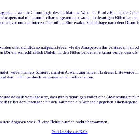
ggebend war die Chronologie des Taufdatums. Wenn ein Kind z.B. nach der Geburt 
rchenpersonal nicht unmittelbar vorgenommen wurde. In derartigen Fällen hat man d
raum davor und dahinter zu überprüfen. Eine exakte Suchabfrage nach dem Datum i
den offensichtlich so aufgeschrieben, wie die Amtsperson ihn verstanden hat, ode
n Dörfern war schließlich Dialekt. In den Fällen bei denen erkannt wurde, dass di
t, wobei mehrere Schreibvarianten Anwendung fanden. In dieser Liste wurde in de
n und den im Kirchenbuch verwendeten Schreibvarianten.
wurde deshalb vorausgesetzt, dass nur in derartigen Fällen eine Abweichung zur O
eshalb ist bei der Ortsangabe für den Taufpaten ein Vorbehalt gegeben. Überwiegen
weitere Angaben wie z. B. eine Heirat, wurden nicht übernommen.
Paul Lüdtke aus Köln