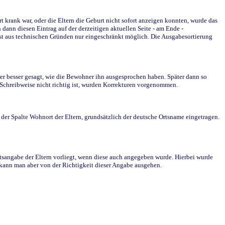
krank war, oder die Eltern die Geburt nicht sofort anzeigen konnten, wurde das
ann diesen Eintrag auf der derzeitigen aktuellen Seite - am Ende -
st aus technischen Gründen nur eingeschränkt möglich. Die Ausgabesortierung
r besser gesagt, wie die Bewohner ihn ausgesprochen haben. Später dann so
e Schreibweise nicht richtig ist, wurden Korrekturen vorgenommen.
r Spalte Wohnort der Eltern, grundsätzlich der deutsche Ortsname eingetragen.
rtsangabe der Eltern vorliegt, wenn diese auch angegeben wurde. Hierbei wurde
d kann man aber von der Richtigkeit dieser Angabe ausgehen.