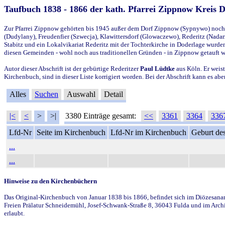
Taufbuch 1838 - 1866 der kath. Pfarrei Zippnow Kreis 
Zur Pfarrei Zippnow gehörten bis 1945 außer dem Dorf Zippnow (Sypnywo) noch d
(Dudylany), Freudenfier (Szwecja), Klawittersdorf (Glowaczewo), Rederitz (Nadarz
Stabitz und ein Lokalvikariat Rederitz mit der Tochterkirche in Doderlage wurd
diesen Gemeinden - wohl noch aus traditionellen Gründen - in Zippnow getauft 
Autor dieser Abschrift ist der gebürtige Rederitzer
Paul Lüdtke
aus Köln. Er weist
Kirchenbuch, sind in dieser Liste korrigiert worden. Bei der Abschrift kann es 
Alles
Suchen
Auswahl
Detail
|<
<
>
>|
3380 Einträge gesamt:
<<
3361
3364
336
Lfd-Nr
Seite im Kirchenbuch
Lfd-Nr im Kirchenbuch
Geburt des
...
...
Hinweise zu den Kirchenbüchern
Das Original-Kirchenbuch von Januar 1838 bis 1866, befindet sich im Diözesanarch
Freien Prälatur Schneidemühl, Josef-Schwank-Straße 8, 36043 Fulda und im Archi
erlaubt.