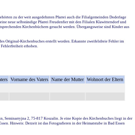
ehörten zu der weit ausgedehnten Pfarrei auch die Filialgemeinden Doderlage
ine neue selbständige Pfarrei Freudenfier mit den Filialen Klawittersdorf und
 entsprechenden Kirchenbüchern gesucht werden. Übergangsweise sind Kinder aus
des Original-Kirchenbuches erstellt worden. Erkannte zweifelsfreie Fehler im
Fehlerfreiheit erhoben.
ters
Vorname des Vaters
Name der Mutter
Wohnort der Eltern
in, Seminarryjna 2, 75-817 Koszalin. Je eine Kopie des Kirchenbuches liegt in der
en. Hinweis: Derzeit ist das Fotografieren in der Heimatstube in Bad Essen