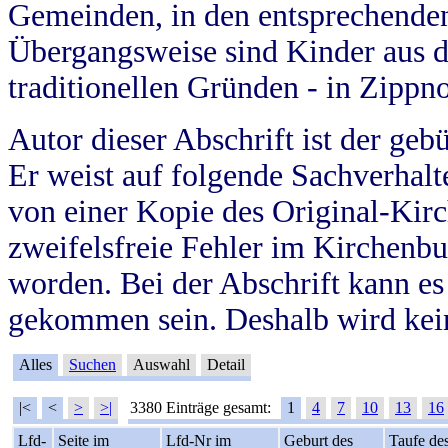
Gemeinden, in den entsprechende
Übergangsweise sind Kinder aus 
traditionellen Gründen - in Zippn
Autor dieser Abschrift ist der geb
Er weist auf folgende Sachverhalte
von einer Kopie des Original-Kirc
zweifelsfreie Fehler im Kirchenbuc
worden. Bei der Abschrift kann e
gekommen sein. Deshalb wird kein
Alles
Suchen
Auswahl
Detail
|<
<
>
>|
3380 Einträge gesamt:
1
4
7
10
13
16
Lfd-
Seite im
Lfd-Nr im
Geburt des
Taufe de