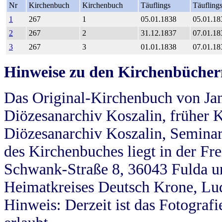
Nr
Kirchenbuch
Kirchenbuch
Täuflings
Täufling
1
267
1
05.01.1838
05.01.18
2
267
2
31.12.1837
07.01.18
3
267
3
01.01.1838
07.01.18
Hinweise zu den Kirchenbücher
Das Original-Kirchenbuch von Jan
Diözesanarchiv Koszalin, früher Kö
Diözesanarchiv Koszalin, Seminar
des Kirchenbuches liegt in der Fr
Schwank-Straße 8, 36043 Fulda u
Heimatkreises Deutsch Krone, Lu
Hinweis: Derzeit ist das Fotograf