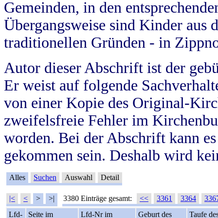
Gemeinden, in den entsprechende
Übergangsweise sind Kinder aus 
traditionellen Gründen - in Zippn
Autor dieser Abschrift ist der geb
Er weist auf folgende Sachverhalte
von einer Kopie des Original-Kirc
zweifelsfreie Fehler im Kirchenbuc
worden. Bei der Abschrift kann e
gekommen sein. Deshalb wird kein
Alles
Suchen
Auswahl
Detail
|<
<
>
>|
3380 Einträge gesamt:
<<
3361
3364
336
Lfd-
Seite im
Lfd-Nr im
Geburt des
Taufe de