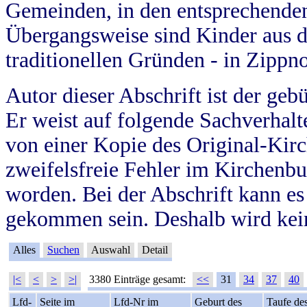
Gemeinden, in den entsprechende
Übergangsweise sind Kinder aus 
traditionellen Gründen - in Zippn
Autor dieser Abschrift ist der geb
Er weist auf folgende Sachverhalte
von einer Kopie des Original-Kirc
zweifelsfreie Fehler im Kirchenbuc
worden. Bei der Abschrift kann e
gekommen sein. Deshalb wird kein
Alles
Suchen
Auswahl
Detail
|<
<
>
>|
3380 Einträge gesamt:
<<
31
34
37
40
Lfd-
Seite im
Lfd-Nr im
Geburt des
Taufe de