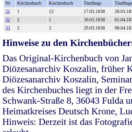
Nr
Kirchenbuch
Kirchenbuch
Täuflings
Täufling
31
1
12
17.03.1838
28.03.18
32
2
1
30.03.1838
01.04.18
33
2
2
29.03.1838
08.04.18
Hinweise zu den Kirchenbücher
Das Original-Kirchenbuch von Jan
Diözesanarchiv Koszalin, früher Kö
Diözesanarchiv Koszalin, Seminar
des Kirchenbuches liegt in der Fr
Schwank-Straße 8, 36043 Fulda u
Heimatkreises Deutsch Krone, Lu
Hinweis: Derzeit ist das Fotograf