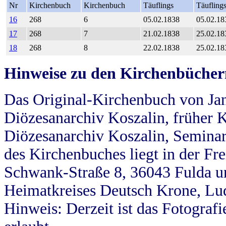
Nr
Kirchenbuch
Kirchenbuch
Täuflings
Täufling
16
268
6
05.02.1838
05.02.18
17
268
7
21.02.1838
25.02.18
18
268
8
22.02.1838
25.02.18
Hinweise zu den Kirchenbücher
Das Original-Kirchenbuch von Jan
Diözesanarchiv Koszalin, früher Kö
Diözesanarchiv Koszalin, Seminar
des Kirchenbuches liegt in der Fr
Schwank-Straße 8, 36043 Fulda u
Heimatkreises Deutsch Krone, Lu
Hinweis: Derzeit ist das Fotograf