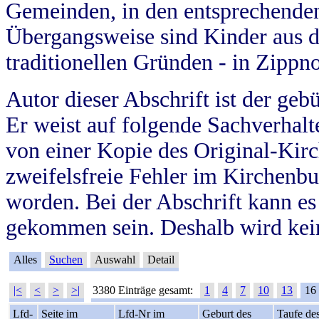
Gemeinden, in den entsprechende
Übergangsweise sind Kinder aus 
traditionellen Gründen - in Zippn
Autor dieser Abschrift ist der geb
Er weist auf folgende Sachverhalte
von einer Kopie des Original-Kirc
zweifelsfreie Fehler im Kirchenbuc
worden. Bei der Abschrift kann e
gekommen sein. Deshalb wird kein
Alles
Suchen
Auswahl
Detail
|<
<
>
>|
3380 Einträge gesamt:
1
4
7
10
13
16
Lfd-
Seite im
Lfd-Nr im
Geburt des
Taufe de