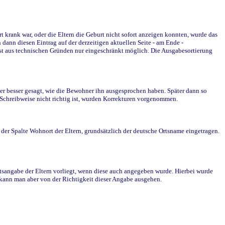
krank war, oder die Eltern die Geburt nicht sofort anzeigen konnten, wurde das
ann diesen Eintrag auf der derzeitigen aktuellen Seite - am Ende -
st aus technischen Gründen nur eingeschränkt möglich. Die Ausgabesortierung
r besser gesagt, wie die Bewohner ihn ausgesprochen haben. Später dann so
e Schreibweise nicht richtig ist, wurden Korrekturen vorgenommen.
r Spalte Wohnort der Eltern, grundsätzlich der deutsche Ortsname eingetragen.
rtsangabe der Eltern vorliegt, wenn diese auch angegeben wurde. Hierbei wurde
d kann man aber von der Richtigkeit dieser Angabe ausgehen.