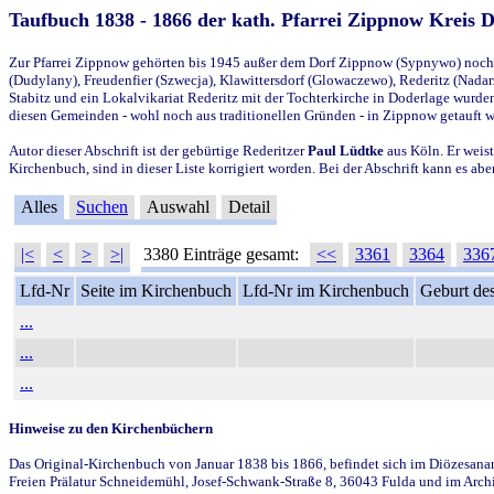
Taufbuch 1838 - 1866 der kath. Pfarrei Zippnow Kreis 
Zur Pfarrei Zippnow gehörten bis 1945 außer dem Dorf Zippnow (Sypnywo) noch d
(Dudylany), Freudenfier (Szwecja), Klawittersdorf (Glowaczewo), Rederitz (Nadarz
Stabitz und ein Lokalvikariat Rederitz mit der Tochterkirche in Doderlage wurd
diesen Gemeinden - wohl noch aus traditionellen Gründen - in Zippnow getauft 
Autor dieser Abschrift ist der gebürtige Rederitzer
Paul Lüdtke
aus Köln. Er weist
Kirchenbuch, sind in dieser Liste korrigiert worden. Bei der Abschrift kann es 
Alles
Suchen
Auswahl
Detail
|<
<
>
>|
3380 Einträge gesamt:
<<
3361
3364
336
Lfd-Nr
Seite im Kirchenbuch
Lfd-Nr im Kirchenbuch
Geburt des
...
...
...
Hinweise zu den Kirchenbüchern
Das Original-Kirchenbuch von Januar 1838 bis 1866, befindet sich im Diözesanarch
Freien Prälatur Schneidemühl, Josef-Schwank-Straße 8, 36043 Fulda und im Archi