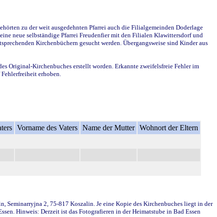
ehörten zu der weit ausgedehnten Pfarrei auch die Filialgemeinden Doderlage
ine neue selbständige Pfarrei Freudenfier mit den Filialen Klawittersdorf und
 entsprechenden Kirchenbüchern gesucht werden. Übergangsweise sind Kinder aus
des Original-Kirchenbuches erstellt worden. Erkannte zweifelsfreie Fehler im
Fehlerfreiheit erhoben.
ters
Vorname des Vaters
Name der Mutter
Wohnort der Eltern
in, Seminarryjna 2, 75-817 Koszalin. Je eine Kopie des Kirchenbuches liegt in der
en. Hinweis: Derzeit ist das Fotografieren in der Heimatstube in Bad Essen