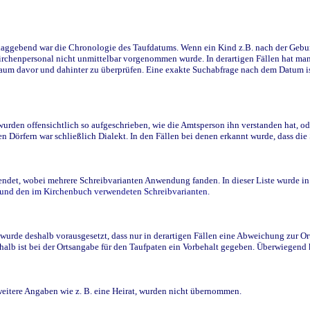
ggebend war die Chronologie des Taufdatums. Wenn ein Kind z.B. nach der Geburt 
rchenpersonal nicht unmittelbar vorgenommen wurde. In derartigen Fällen hat man d
raum davor und dahinter zu überprüfen. Eine exakte Suchabfrage nach dem Datum i
den offensichtlich so aufgeschrieben, wie die Amtsperson ihn verstanden hat, ode
n Dörfern war schließlich Dialekt. In den Fällen bei denen erkannt wurde, dass di
t, wobei mehrere Schreibvarianten Anwendung fanden. In dieser Liste wurde in de
n und den im Kirchenbuch verwendeten Schreibvarianten.
wurde deshalb vorausgesetzt, dass nur in derartigen Fällen eine Abweichung zur O
eshalb ist bei der Ortsangabe für den Taufpaten ein Vorbehalt gegeben. Überwiegen
weitere Angaben wie z. B. eine Heirat, wurden nicht übernommen.