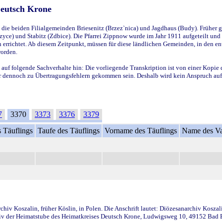
Deutsch Krone
ie beiden Filialgemeinden Briesenitz (Brzez`nica) und Jagdhaus (Budy). Früher g
yce) und Stabitz (Zdbice). Die Pfarrei Zippnow wurde im Jahr 1911 aufgeteilt und e
en errichtet. Ab diesem Zeitpunkt, müssen für diese ländlichen Gemeinden, in den
worden.
 auf folgende Sachverhalte hin: Die vorliegende Transkription ist von einer Kopie 
aber dennoch zu Übertragungsfehlern gekommen sein. Deshalb wird kein Anspruch auf 
7
3370
3373
3376
3379
 Täuflings
Taufe des Täuflings
Vorname des Täuflings
Name des Va
iv Koszalin, früher Köslin, in Polen. Die Anschrift lautet: Diözesanarchiv Koszal
v der Heimatstube des Heimatkreises Deutsch Krone, Ludwigsweg 10, 49152 Bad Ess