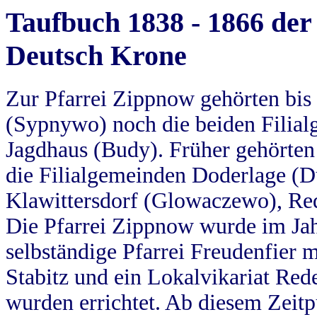
Taufbuch 1838 - 1866 der
Deutsch Krone
Zur Pfarrei Zippnow gehörten bi
(Sypnywo) noch die beiden Filial
Jagdhaus (Budy). Früher gehörten 
die Filialgemeinden Doderlage (D
Klawittersdorf (Glowaczewo), Red
Die Pfarrei Zippnow wurde im Jah
selbständige Pfarrei Freudenfier m
Stabitz und ein Lokalvikariat Red
wurden errichtet. Ab diesem Zeitp