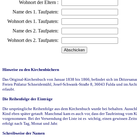
Wohnort der Eltern :
Name des 1. Taufpaten:
Wohnort des 1. Taufpaten:
Name des 2. Taufpaten:
Wohnort des 2. Taufpaten:
Hinweise zu den Kirchenbüchern
Das Original-Kirchenbuch von Januar 1838 bis 1866, befindet sich im Diözesanarch
Freien Prälatur Schneidemühl, Josef-Schwank-Straße 8, 36043 Fulda und im Archi
erlaubt.
Die Reihenfolge der Einträge
Die ursprüngliche Reihenfolge aus dem Kirchenbuch wurde bei behalten. Ausschla
Kind eben später getauft. Manchmal kam es auch vor, dass der Taufeintrag vom Ki
vorgenommen. Bei der Verwendung der Liste ist es wichtig, einen gewissen Zeit
erfolgt nach Tag, Monat und Jahr.
Schreibweise der Namen