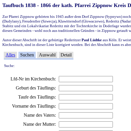
Taufbuch 1838 - 1866 der kath. Pfarrei Zippnow Kreis 
Zur Pfarrei Zippnow gehörten bis 1945 außer dem Dorf Zippnow (Sypnywo) noch d
(Dudylany), Freudenfier (Szwecja), Klawittersdorf (Glowaczewo), Rederitz (Nadarz
Stabitz und ein Lokalvikariat Rederitz mit der Tochterkirche in Doderlage wurd
diesen Gemeinden - wohl noch aus traditionellen Gründen - in Zippnow getauft 
Autor dieser Abschrift ist der gebürtige Rederitzer
Paul Lüdtke
aus Köln. Er weist
Kirchenbuch, sind in dieser Liste korrigiert worden. Bei der Abschrift kann es 
Alles
Suchen
Auswahl
Detail
Suche:
Lfd-Nr im Kirchenbuch:
Geburt des Täuflings:
Taufe des Täuflings:
Vorname des Täuflings:
Name des Vaters:
Name der Mutter: