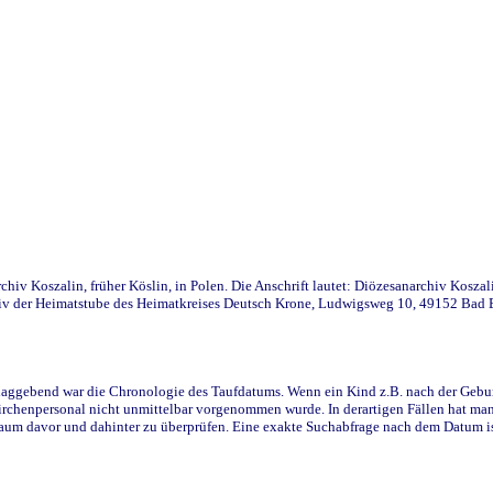
iv Koszalin, früher Köslin, in Polen. Die Anschrift lautet: Diözesanarchiv Koszal
v der Heimatstube des Heimatkreises Deutsch Krone, Ludwigsweg 10, 49152 Bad Ess
ggebend war die Chronologie des Taufdatums. Wenn ein Kind z.B. nach der Geburt 
rchenpersonal nicht unmittelbar vorgenommen wurde. In derartigen Fällen hat man d
raum davor und dahinter zu überprüfen. Eine exakte Suchabfrage nach dem Datum i