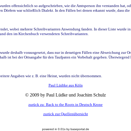
den offensichtlich so aufgeschrieben, wie die Amtsperson ihn verstanden hat, ode
n Dörfern war schließlich Dialekt. In den Fällen bei denen erkannt wurde, dass di
t, wobei mehrere Schreibvarianten Anwendung fanden. In dieser Liste wurde in de
n und den im Kirchenbuch verwendeten Schreibvarianten.
wurde deshalb vorausgesetzt, dass nur in derartigen Fällen eine Abweichung zur O
eshalb ist bei der Ortsangabe für den Taufpaten ein Vorbehalt gegeben. Überwiegen
weitere Angaben wie z. B. eine Heirat, wurden nicht übernommen.
Paul Lüdtke aus Köln
© 2009 by Paul Lüdke und Joachim Schulz
zurück zu: Back to the Roots in Deutsch Krone
zurück zur Quellenübersicht
powered in 0.01s by baseportal.de