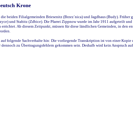
Deutsch Krone
ie beiden Filialgemeinden Briesenitz (Brzez`nica) und Jagdhaus (Budy). Früher g
yce) und Stabitz (Zdbice). Die Pfarrei Zippnow wurde im Jahr 1911 aufgeteilt und e
en errichtet. Ab diesem Zeitpunkt, müssen für diese ländlichen Gemeinden, in den
worden.
 auf folgende Sachverhalte hin: Die vorliegende Transkription ist von einer Kopie 
aber dennoch zu Übertragungsfehlern gekommen sein. Deshalb wird kein Anspruch auf 