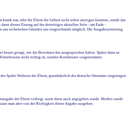
krank war, oder die Eltern die Geburt nicht sofort anzeigen konnten, wurde das
ann diesen Eintrag auf der derzeitigen aktuellen Seite - am Ende -
st aus technischen Gründen nur eingeschränkt möglich. Die Ausgabesortierung
r besser gesagt, wie die Bewohner ihn ausgesprochen haben. Später dann so
e Schreibweise nicht richtig ist, wurden Korrekturen vorgenommen.
r Spalte Wohnort der Eltern, grundsätzlich der deutsche Ortsname eingetragen.
rtsangabe der Eltern vorliegt, wenn diese auch angegeben wurde. Hierbei wurde
d kann man aber von der Richtigkeit dieser Angabe ausgehen.