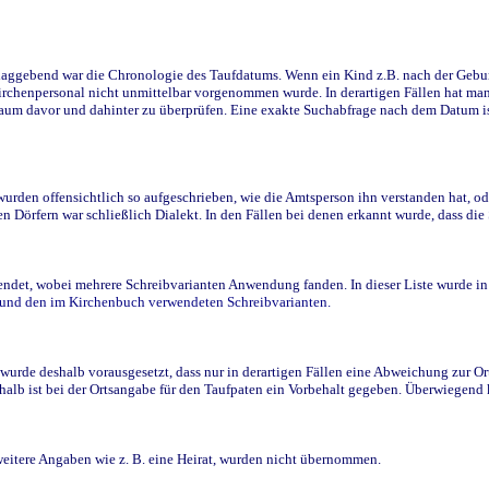
ggebend war die Chronologie des Taufdatums. Wenn ein Kind z.B. nach der Geburt 
rchenpersonal nicht unmittelbar vorgenommen wurde. In derartigen Fällen hat man d
raum davor und dahinter zu überprüfen. Eine exakte Suchabfrage nach dem Datum i
den offensichtlich so aufgeschrieben, wie die Amtsperson ihn verstanden hat, ode
n Dörfern war schließlich Dialekt. In den Fällen bei denen erkannt wurde, dass di
t, wobei mehrere Schreibvarianten Anwendung fanden. In dieser Liste wurde in de
n und den im Kirchenbuch verwendeten Schreibvarianten.
wurde deshalb vorausgesetzt, dass nur in derartigen Fällen eine Abweichung zur O
eshalb ist bei der Ortsangabe für den Taufpaten ein Vorbehalt gegeben. Überwiegen
weitere Angaben wie z. B. eine Heirat, wurden nicht übernommen.