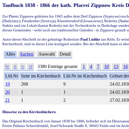
Taufbuch 1838 - 1866 der kath. Pfarrei Zippnow Kreis 
Zur Pfarrei Zippnow gehörten bis 1945 außer dem Dorf Zippnow (Sypnywo) noch d
(Dudylany), Freudenfier (Szwecja), Klawittersdorf (Glowaczewo), Rederitz (Nadarz
Stabitz und ein Lokalvikariat Rederitz mit der Tochterkirche in Doderlage wurd
diesen Gemeinden - wohl noch aus traditionellen Gründen - in Zippnow getauft 
Autor dieser Abschrift ist der gebürtige Rederitzer
Paul Lüdtke
aus Köln. Er weist
Kirchenbuch, sind in dieser Liste korrigiert worden. Bei der Abschrift kann es 
Alles
Suchen
Auswahl
Detail
|<
<
>
>|
3380 Einträge gesamt:
1
4
7
10
13
16
Lfd-Nr
Seite im Kirchenbuch
Lfd-Nr im Kirchenbuch
Geburt des
19
268
9
24.02.183
20
1
1
24.02.183
21
1
2
27.02.183
Hinweise zu den Kirchenbüchern
Das Original-Kirchenbuch von Januar 1838 bis 1866, befindet sich im Diözesanarch
Freien Prälatur Schneidemühl, Josef-Schwank-Straße 8, 36043 Fulda und im Archi