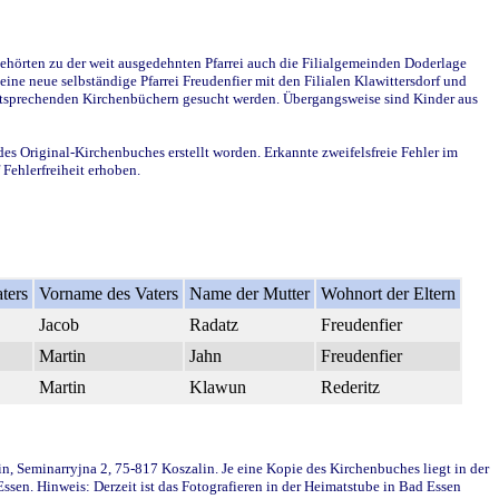
ehörten zu der weit ausgedehnten Pfarrei auch die Filialgemeinden Doderlage
ine neue selbständige Pfarrei Freudenfier mit den Filialen Klawittersdorf und
 entsprechenden Kirchenbüchern gesucht werden. Übergangsweise sind Kinder aus
des Original-Kirchenbuches erstellt worden. Erkannte zweifelsfreie Fehler im
Fehlerfreiheit erhoben.
ters
Vorname des Vaters
Name der Mutter
Wohnort der Eltern
Jacob
Radatz
Freudenfier
Martin
Jahn
Freudenfier
Martin
Klawun
Rederitz
in, Seminarryjna 2, 75-817 Koszalin. Je eine Kopie des Kirchenbuches liegt in der
en. Hinweis: Derzeit ist das Fotografieren in der Heimatstube in Bad Essen