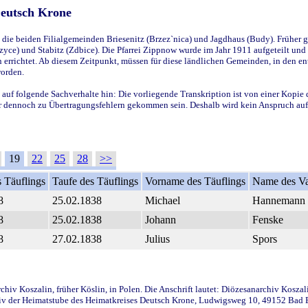
Deutsch Krone
ie beiden Filialgemeinden Briesenitz (Brzez`nica) und Jagdhaus (Budy). Früher g
yce) und Stabitz (Zdbice). Die Pfarrei Zippnow wurde im Jahr 1911 aufgeteilt und e
en errichtet. Ab diesem Zeitpunkt, müssen für diese ländlichen Gemeinden, in den
worden.
 auf folgende Sachverhalte hin: Die vorliegende Transkription ist von einer Kopie 
aber dennoch zu Übertragungsfehlern gekommen sein. Deshalb wird kein Anspruch auf 
19
22
25
28
>>
 Täuflings
Taufe des Täuflings
Vorname des Täuflings
Name des Va
8
25.02.1838
Michael
Hannemann
8
25.02.1838
Johann
Fenske
8
27.02.1838
Julius
Spors
iv Koszalin, früher Köslin, in Polen. Die Anschrift lautet: Diözesanarchiv Koszal
v der Heimatstube des Heimatkreises Deutsch Krone, Ludwigsweg 10, 49152 Bad Ess