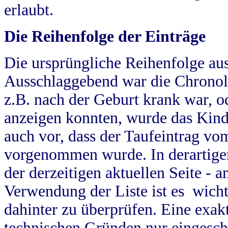
erlaubt.
Die Reihenfolge der Einträge
Die ursprüngliche Reihenfolge au
Ausschlaggebend war die Chronol
z.B. nach der Geburt krank war, od
anzeigen konnten, wurde das Kind
auch vor, dass der Taufeintrag vo
vorgenommen wurde. In derartigen
der derzeitigen aktuellen Seite -
Verwendung der Liste ist es wich
dahinter zu überprüfen. Eine exa
technischen Gründen nur eingesch