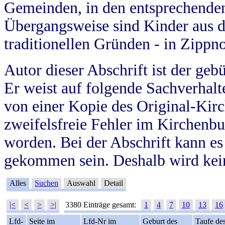
Gemeinden, in den entsprechende
Übergangsweise sind Kinder aus 
traditionellen Gründen - in Zippn
Autor dieser Abschrift ist der geb
Er weist auf folgende Sachverhalte
von einer Kopie des Original-Kirc
zweifelsfreie Fehler im Kirchenbuc
worden. Bei der Abschrift kann e
gekommen sein. Deshalb wird kein
Alles
Suchen
Auswahl
Detail
|<
<
>
>|
3380 Einträge gesamt:
1
4
7
10
13
16
Lfd-
Seite im
Lfd-Nr im
Geburt des
Taufe de