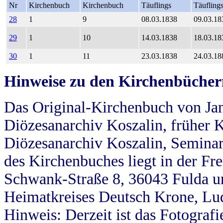
Nr
Kirchenbuch
Kirchenbuch
Täuflings
Täufling
28
1
9
08.03.1838
09.03.18
29
1
10
14.03.1838
18.03.18
30
1
11
23.03.1838
24.03.18
Hinweise zu den Kirchenbücher
Das Original-Kirchenbuch von Jan
Diözesanarchiv Koszalin, früher Kö
Diözesanarchiv Koszalin, Seminar
des Kirchenbuches liegt in der Fr
Schwank-Straße 8, 36043 Fulda u
Heimatkreises Deutsch Krone, Lu
Hinweis: Derzeit ist das Fotograf