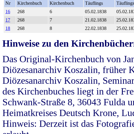
Nr
Kirchenbuch
Kirchenbuch
Täuflings
Täufling
16
268
6
05.02.1838
05.02.18
17
268
7
21.02.1838
25.02.18
18
268
8
22.02.1838
25.02.18
Hinweise zu den Kirchenbücher
Das Original-Kirchenbuch von Jan
Diözesanarchiv Koszalin, früher Kö
Diözesanarchiv Koszalin, Seminar
des Kirchenbuches liegt in der Fr
Schwank-Straße 8, 36043 Fulda u
Heimatkreises Deutsch Krone, Lu
Hinweis: Derzeit ist das Fotograf