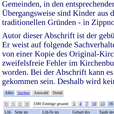
Gemeinden, in den entsprechende
Übergangsweise sind Kinder aus 
traditionellen Gründen - in Zippn
Autor dieser Abschrift ist der geb
Er weist auf folgende Sachverhalte
von einer Kopie des Original-Kirc
zweifelsfreie Fehler im Kirchenbuc
worden. Bei der Abschrift kann e
gekommen sein. Deshalb wird kein
Alles
Suchen
Auswahl
Detail
|<
<
>
>|
3380 Einträge gesamt:
1
4
7
10
13
16
Lfd-
Seite im
Lfd-Nr im
Geburt des
Taufe de