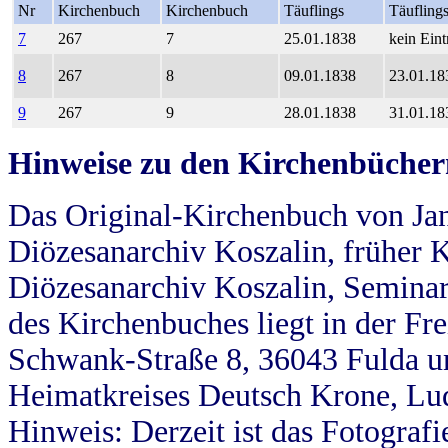
Nr
Kirchenbuch
Kirchenbuch
Täuflings
Täufling
7
267
7
25.01.1838
kein Eint
8
267
8
09.01.1838
23.01.18
9
267
9
28.01.1838
31.01.18
Hinweise zu den Kirchenbücher
Das Original-Kirchenbuch von Jan
Diözesanarchiv Koszalin, früher Kö
Diözesanarchiv Koszalin, Seminar
des Kirchenbuches liegt in der Fr
Schwank-Straße 8, 36043 Fulda u
Heimatkreises Deutsch Krone, Lu
Hinweis: Derzeit ist das Fotograf