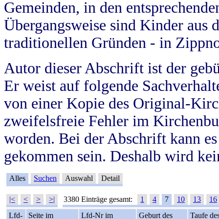
Gemeinden, in den entsprechende
Übergangsweise sind Kinder aus 
traditionellen Gründen - in Zippn
Autor dieser Abschrift ist der geb
Er weist auf folgende Sachverhalte
von einer Kopie des Original-Kirc
zweifelsfreie Fehler im Kirchenbuc
worden. Bei der Abschrift kann e
gekommen sein. Deshalb wird kein
Alles
Suchen
Auswahl
Detail
|<
<
>
>|
3380 Einträge gesamt:
1
4
7
10
13
16
Lfd-
Seite im
Lfd-Nr im
Geburt des
Taufe de