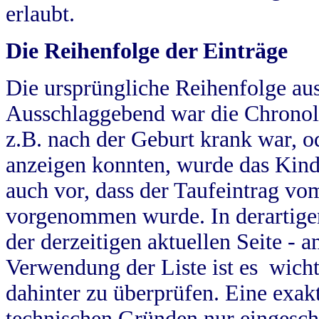
erlaubt.
Die Reihenfolge der Einträge
Die ursprüngliche Reihenfolge au
Ausschlaggebend war die Chronol
z.B. nach der Geburt krank war, od
anzeigen konnten, wurde das Kind
auch vor, dass der Taufeintrag vo
vorgenommen wurde. In derartigen
der derzeitigen aktuellen Seite -
Verwendung der Liste ist es wich
dahinter zu überprüfen. Eine exa
technischen Gründen nur eingesch