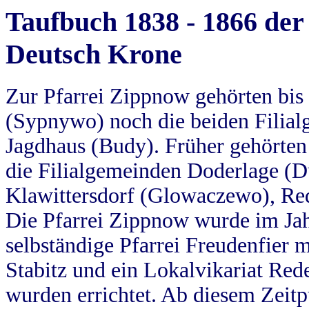
Taufbuch 1838 - 1866 der
Deutsch Krone
Zur Pfarrei Zippnow gehörten bi
(Sypnywo) noch die beiden Filial
Jagdhaus (Budy). Früher gehörten 
die Filialgemeinden Doderlage (D
Klawittersdorf (Glowaczewo), Red
Die Pfarrei Zippnow wurde im Jah
selbständige Pfarrei Freudenfier m
Stabitz und ein Lokalvikariat Red
wurden errichtet. Ab diesem Zeitp