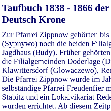
Taufbuch 1838 - 1866 der
Deutsch Krone
Zur Pfarrei Zippnow gehörten bi
(Sypnywo) noch die beiden Filial
Jagdhaus (Budy). Früher gehörten 
die Filialgemeinden Doderlage (D
Klawittersdorf (Glowaczewo), Red
Die Pfarrei Zippnow wurde im Jah
selbständige Pfarrei Freudenfier m
Stabitz und ein Lokalvikariat Red
wurden errichtet. Ab diesem Zeitp