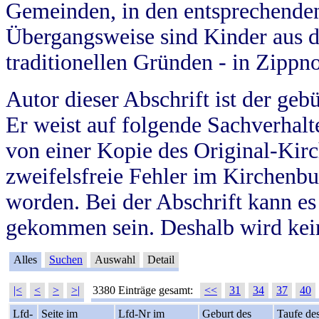
Gemeinden, in den entsprechende
Übergangsweise sind Kinder aus 
traditionellen Gründen - in Zippn
Autor dieser Abschrift ist der geb
Er weist auf folgende Sachverhalte
von einer Kopie des Original-Kirc
zweifelsfreie Fehler im Kirchenbuc
worden. Bei der Abschrift kann e
gekommen sein. Deshalb wird kein
Alles
Suchen
Auswahl
Detail
|<
<
>
>|
3380 Einträge gesamt:
<<
31
34
37
40
Lfd-
Seite im
Lfd-Nr im
Geburt des
Taufe de