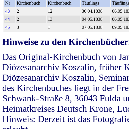
Nr
Kirchenbuch
Kirchenbuch
Täuflings
Täufling
43
2
12
30.04.1838
06.05.18
44
2
13
04.05.1838
06.05.18
45
3
1
07.05.1838
09.05.18
Hinweise zu den Kirchenbücher
Das Original-Kirchenbuch von Jan
Diözesanarchiv Koszalin, früher Kö
Diözesanarchiv Koszalin, Seminar
des Kirchenbuches liegt in der Fr
Schwank-Straße 8, 36043 Fulda u
Heimatkreises Deutsch Krone, Lu
Hinweis: Derzeit ist das Fotograf