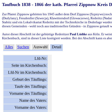
Taufbuch 1838 - 1866 der kath. Pfarrei Zippnow Kreis 
Zur Pfarrei Zippnow gehörten bis 1945 außer dem Dorf Zippnow (Sypnywo) noch d
(Dudylany), Freudenfier (Szwecja), Klawittersdorf (Glowaczewo), Rederitz (Nadarz
Stabitz und ein Lokalvikariat Rederitz mit der Tochterkirche in Doderlage wurd
diesen Gemeinden - wohl noch aus traditionellen Gründen - in Zippnow getauft 
Autor dieser Abschrift ist der gebürtige Rederitzer
Paul Lüdtke
aus Köln. Er weist
Kirchenbuch, sind in dieser Liste korrigiert worden. Bei der Abschrift kann es 
Alles
Suchen
Auswahl
Detail
Lfd-Nr:
Seite im Kirchenbuch:
Lfd-Nr im Kirchenbuch:
Geburt des Täuflings:
Taufe des Täuflings:
Vorname des Täuflings:
Name des Vaters:
Vorname des Vaters: