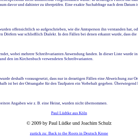
raum davor und dahinter zu überprüfen. Eine exakte Suchabfrage nach dem Datum i
den offensichtlich so aufgeschrieben, wie die Amtsperson ihn verstanden hat, ode
n Dörfern war schließlich Dialekt. In den Fällen bei denen erkannt wurde, dass di
t, wobei mehrere Schreibvarianten Anwendung fanden. In dieser Liste wurde in de
n und den im Kirchenbuch verwendeten Schreibvarianten.
wurde deshalb vorausgesetzt, dass nur in derartigen Fällen eine Abweichung zur O
eshalb ist bei der Ortsangabe für den Taufpaten ein Vorbehalt gegeben. Überwiegen
weitere Angaben wie z. B. eine Heirat, wurden nicht übernommen.
Paul Lüdtke aus Köln
© 2009 by Paul Lüdke und Joachim Schulz
zurück zu: Back to the Roots in Deutsch Krone