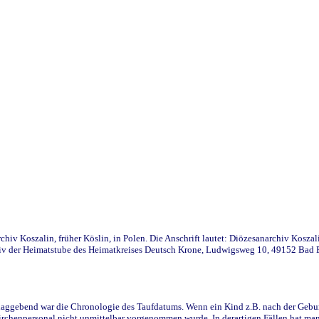
iv Koszalin, früher Köslin, in Polen. Die Anschrift lautet: Diözesanarchiv Koszal
v der Heimatstube des Heimatkreises Deutsch Krone, Ludwigsweg 10, 49152 Bad Ess
ggebend war die Chronologie des Taufdatums. Wenn ein Kind z.B. nach der Geburt 
rchenpersonal nicht unmittelbar vorgenommen wurde. In derartigen Fällen hat man d