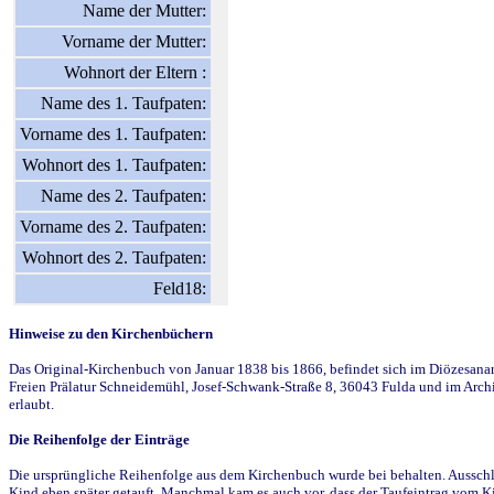
Name der Mutter:
Vorname der Mutter:
Wohnort der Eltern :
Name des 1. Taufpaten:
Vorname des 1. Taufpaten:
Wohnort des 1. Taufpaten:
Name des 2. Taufpaten:
Vorname des 2. Taufpaten:
Wohnort des 2. Taufpaten:
Feld18:
Hinweise zu den Kirchenbüchern
Das Original-Kirchenbuch von Januar 1838 bis 1866, befindet sich im Diözesanarch
Freien Prälatur Schneidemühl, Josef-Schwank-Straße 8, 36043 Fulda und im Archi
erlaubt.
Die Reihenfolge der Einträge
Die ursprüngliche Reihenfolge aus dem Kirchenbuch wurde bei behalten. Ausschla
Kind eben später getauft. Manchmal kam es auch vor, dass der Taufeintrag vom Ki