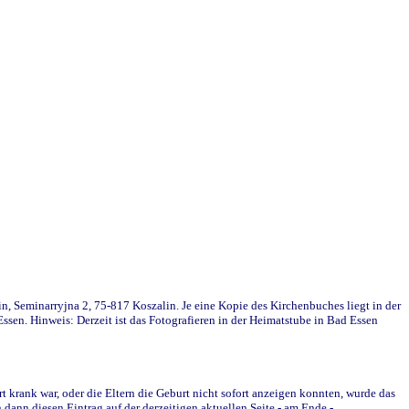
in, Seminarryjna 2, 75-817 Koszalin. Je eine Kopie des Kirchenbuches liegt in der
en. Hinweis: Derzeit ist das Fotografieren in der Heimatstube in Bad Essen
krank war, oder die Eltern die Geburt nicht sofort anzeigen konnten, wurde das
ann diesen Eintrag auf der derzeitigen aktuellen Seite - am Ende -