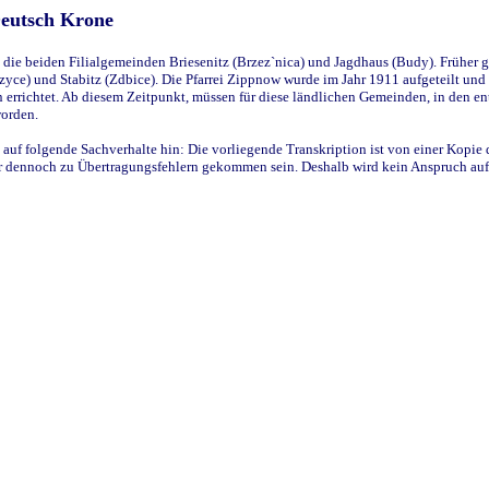
Deutsch Krone
ie beiden Filialgemeinden Briesenitz (Brzez`nica) und Jagdhaus (Budy). Früher g
yce) und Stabitz (Zdbice). Die Pfarrei Zippnow wurde im Jahr 1911 aufgeteilt und e
en errichtet. Ab diesem Zeitpunkt, müssen für diese ländlichen Gemeinden, in den
worden.
 auf folgende Sachverhalte hin: Die vorliegende Transkription ist von einer Kopie 
aber dennoch zu Übertragungsfehlern gekommen sein. Deshalb wird kein Anspruch auf 