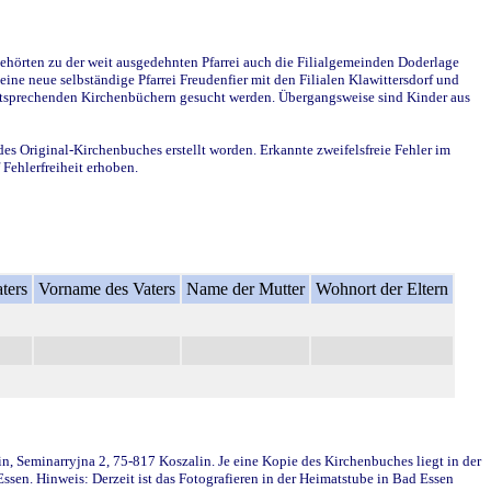
ehörten zu der weit ausgedehnten Pfarrei auch die Filialgemeinden Doderlage
ine neue selbständige Pfarrei Freudenfier mit den Filialen Klawittersdorf und
 entsprechenden Kirchenbüchern gesucht werden. Übergangsweise sind Kinder aus
des Original-Kirchenbuches erstellt worden. Erkannte zweifelsfreie Fehler im
Fehlerfreiheit erhoben.
ters
Vorname des Vaters
Name der Mutter
Wohnort der Eltern
in, Seminarryjna 2, 75-817 Koszalin. Je eine Kopie des Kirchenbuches liegt in der
en. Hinweis: Derzeit ist das Fotografieren in der Heimatstube in Bad Essen