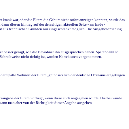
krank war, oder die Eltern die Geburt nicht sofort anzeigen konnten, wurde das
ann diesen Eintrag auf der derzeitigen aktuellen Seite - am Ende -
st aus technischen Gründen nur eingeschränkt möglich. Die Ausgabesortierung
r besser gesagt, wie die Bewohner ihn ausgesprochen haben. Später dann so
e Schreibweise nicht richtig ist, wurden Korrekturen vorgenommen.
r Spalte Wohnort der Eltern, grundsätzlich der deutsche Ortsname eingetragen.
rtsangabe der Eltern vorliegt, wenn diese auch angegeben wurde. Hierbei wurde
d kann man aber von der Richtigkeit dieser Angabe ausgehen.