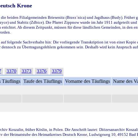
Deutsch Krone
ie beiden Filialgemeinden Briesenitz (Brzez`nica) und Jagdhaus (Budy). Früher g
yce) und Stabitz (Zdbice). Die Pfarrei Zippnow wurde im Jahr 1911 aufgeteilt und e
en errichtet. Ab diesem Zeitpunkt, müssen für diese ländlichen Gemeinden, in den
worden.
 auf folgende Sachverhalte hin: Die vorliegende Transkription ist von einer Kopie 
aber dennoch zu Übertragungsfehlern gekommen sein. Deshalb wird kein Anspruch auf 
7
3370
3373
3376
3379
 Täuflings
Taufe des Täuflings
Vorname des Täuflings
Name des Va
iv Koszalin, früher Köslin, in Polen. Die Anschrift lautet: Diözesanarchiv Koszal
v der Heimatstube des Heimatkreises Deutsch Krone, Ludwigsweg 10, 49152 Bad Ess