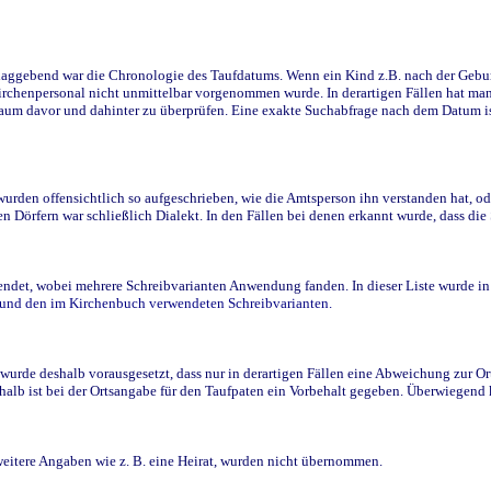
ggebend war die Chronologie des Taufdatums. Wenn ein Kind z.B. nach der Geburt 
rchenpersonal nicht unmittelbar vorgenommen wurde. In derartigen Fällen hat man d
raum davor und dahinter zu überprüfen. Eine exakte Suchabfrage nach dem Datum i
den offensichtlich so aufgeschrieben, wie die Amtsperson ihn verstanden hat, ode
n Dörfern war schließlich Dialekt. In den Fällen bei denen erkannt wurde, dass di
t, wobei mehrere Schreibvarianten Anwendung fanden. In dieser Liste wurde in de
n und den im Kirchenbuch verwendeten Schreibvarianten.
wurde deshalb vorausgesetzt, dass nur in derartigen Fällen eine Abweichung zur O
eshalb ist bei der Ortsangabe für den Taufpaten ein Vorbehalt gegeben. Überwiegen
weitere Angaben wie z. B. eine Heirat, wurden nicht übernommen.