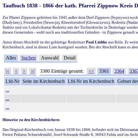
Taufbuch 1838 - 1866 der kath. Pfarrei Zippnow Kreis 
Zur Pfarrei Zippnow gehörten bis 1945 außer dem Dorf Zippnow (Sypnywo) noch d
(Dudylany), Freudenfier (Szwecja), Klawittersdorf (Glowaczewo), Rederitz (Nadarz
Stabitz und ein Lokalvikariat Rederitz mit der Tochterkirche in Doderlage wurd
diesen Gemeinden - wohl noch aus traditionellen Gründen - in Zippnow getauft 
Autor dieser Abschrift ist der gebürtige Rederitzer
Paul Lüdtke
aus Köln. Er weist
Kirchenbuch, sind in dieser Liste korrigiert worden. Bei der Abschrift kann es 
Alles
Suchen
Auswahl
Detail
|<
<
>
>|
3380 Einträge gesamt:
<<
3361
3364
336
Lfd-Nr
Seite im Kirchenbuch
Lfd-Nr im Kirchenbuch
Geburt des
...
...
...
Hinweise zu den Kirchenbüchern
Das Original-Kirchenbuch von Januar 1838 bis 1866, befindet sich im Diözesanarch
Freien Prälatur Schneidemühl, Josef-Schwank-Straße 8, 36043 Fulda und im Archi