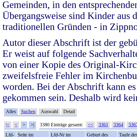
Gemeinden, in den entsprechende
Übergangsweise sind Kinder aus 
traditionellen Gründen - in Zippn
Autor dieser Abschrift ist der geb
Er weist auf folgende Sachverhalte
von einer Kopie des Original-Kirc
zweifelsfreie Fehler im Kirchenbuc
worden. Bei der Abschrift kann e
gekommen sein. Deshalb wird kein
Alles
Suchen
Auswahl
Detail
|<
<
>
>|
3380 Einträge gesamt:
<<
3361
3364
336
Lfd-
Seite im
Lfd-Nr im
Geburt des
Taufe de