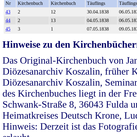
Nr
Kirchenbuch
Kirchenbuch
Täuflings
Täufling
43
2
12
30.04.1838
06.05.18
44
2
13
04.05.1838
06.05.18
45
3
1
07.05.1838
09.05.18
Hinweise zu den Kirchenbücher
Das Original-Kirchenbuch von Jan
Diözesanarchiv Koszalin, früher Kö
Diözesanarchiv Koszalin, Seminar
des Kirchenbuches liegt in der Fr
Schwank-Straße 8, 36043 Fulda u
Heimatkreises Deutsch Krone, Lu
Hinweis: Derzeit ist das Fotograf