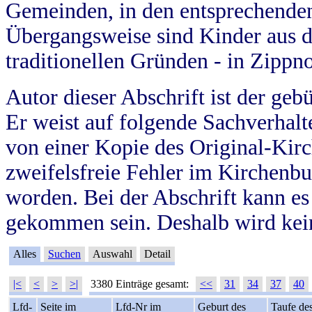
Gemeinden, in den entsprechende
Übergangsweise sind Kinder aus 
traditionellen Gründen - in Zippn
Autor dieser Abschrift ist der geb
Er weist auf folgende Sachverhalte
von einer Kopie des Original-Kirc
zweifelsfreie Fehler im Kirchenbuc
worden. Bei der Abschrift kann e
gekommen sein. Deshalb wird kein
Alles
Suchen
Auswahl
Detail
|<
<
>
>|
3380 Einträge gesamt:
<<
31
34
37
40
Lfd-
Seite im
Lfd-Nr im
Geburt des
Taufe de