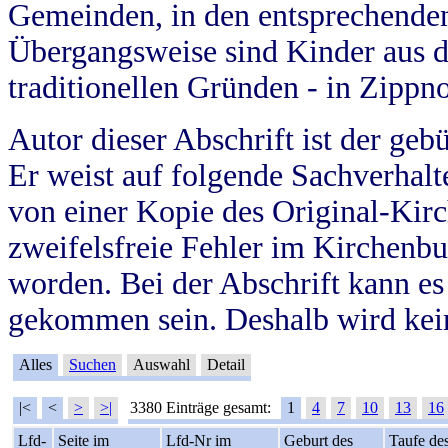
Gemeinden, in den entsprechende
Übergangsweise sind Kinder aus 
traditionellen Gründen - in Zippn
Autor dieser Abschrift ist der geb
Er weist auf folgende Sachverhalte
von einer Kopie des Original-Kirc
zweifelsfreie Fehler im Kirchenbuc
worden. Bei der Abschrift kann e
gekommen sein. Deshalb wird kein
Alles
Suchen
Auswahl
Detail
|<
<
>
>|
3380 Einträge gesamt:
1
4
7
10
13
16
Lfd-
Seite im
Lfd-Nr im
Geburt des
Taufe de