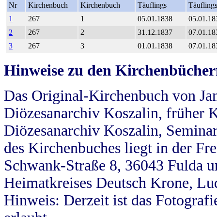
Nr
Kirchenbuch
Kirchenbuch
Täuflings
Täufling
1
267
1
05.01.1838
05.01.18
2
267
2
31.12.1837
07.01.18
3
267
3
01.01.1838
07.01.18
Hinweise zu den Kirchenbücher
Das Original-Kirchenbuch von Jan
Diözesanarchiv Koszalin, früher Kö
Diözesanarchiv Koszalin, Seminar
des Kirchenbuches liegt in der Fr
Schwank-Straße 8, 36043 Fulda u
Heimatkreises Deutsch Krone, Lu
Hinweis: Derzeit ist das Fotograf