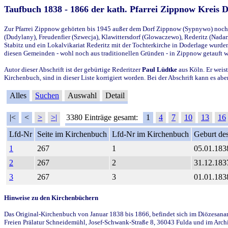
Taufbuch 1838 - 1866 der kath. Pfarrei Zippnow Kreis 
Zur Pfarrei Zippnow gehörten bis 1945 außer dem Dorf Zippnow (Sypnywo) noch d
(Dudylany), Freudenfier (Szwecja), Klawittersdorf (Glowaczewo), Rederitz (Nadarz
Stabitz und ein Lokalvikariat Rederitz mit der Tochterkirche in Doderlage wurd
diesen Gemeinden - wohl noch aus traditionellen Gründen - in Zippnow getauft 
Autor dieser Abschrift ist der gebürtige Rederitzer
Paul Lüdtke
aus Köln. Er weist
Kirchenbuch, sind in dieser Liste korrigiert worden. Bei der Abschrift kann es 
Alles
Suchen
Auswahl
Detail
|<
<
>
>|
3380 Einträge gesamt:
1
4
7
10
13
16
Lfd-Nr
Seite im Kirchenbuch
Lfd-Nr im Kirchenbuch
Geburt des
1
267
1
05.01.183
2
267
2
31.12.183
3
267
3
01.01.183
Hinweise zu den Kirchenbüchern
Das Original-Kirchenbuch von Januar 1838 bis 1866, befindet sich im Diözesanarch
Freien Prälatur Schneidemühl, Josef-Schwank-Straße 8, 36043 Fulda und im Archi