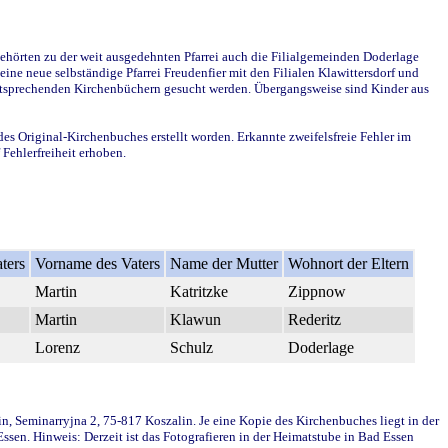
ehörten zu der weit ausgedehnten Pfarrei auch die Filialgemeinden Doderlage
ine neue selbständige Pfarrei Freudenfier mit den Filialen Klawittersdorf und
 entsprechenden Kirchenbüchern gesucht werden. Übergangsweise sind Kinder aus
des Original-Kirchenbuches erstellt worden. Erkannte zweifelsfreie Fehler im
Fehlerfreiheit erhoben.
ters
Vorname des Vaters
Name der Mutter
Wohnort der Eltern
Martin
Katritzke
Zippnow
Martin
Klawun
Rederitz
Lorenz
Schulz
Doderlage
in, Seminarryjna 2, 75-817 Koszalin. Je eine Kopie des Kirchenbuches liegt in der
en. Hinweis: Derzeit ist das Fotografieren in der Heimatstube in Bad Essen