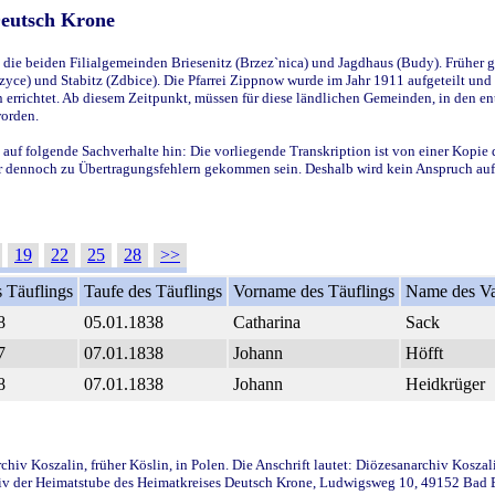
Deutsch Krone
ie beiden Filialgemeinden Briesenitz (Brzez`nica) und Jagdhaus (Budy). Früher g
yce) und Stabitz (Zdbice). Die Pfarrei Zippnow wurde im Jahr 1911 aufgeteilt und e
en errichtet. Ab diesem Zeitpunkt, müssen für diese ländlichen Gemeinden, in den
worden.
 auf folgende Sachverhalte hin: Die vorliegende Transkription ist von einer Kopie 
aber dennoch zu Übertragungsfehlern gekommen sein. Deshalb wird kein Anspruch auf 
19
22
25
28
>>
 Täuflings
Taufe des Täuflings
Vorname des Täuflings
Name des Va
8
05.01.1838
Catharina
Sack
7
07.01.1838
Johann
Höfft
8
07.01.1838
Johann
Heidkrüger
iv Koszalin, früher Köslin, in Polen. Die Anschrift lautet: Diözesanarchiv Koszal
v der Heimatstube des Heimatkreises Deutsch Krone, Ludwigsweg 10, 49152 Bad Ess