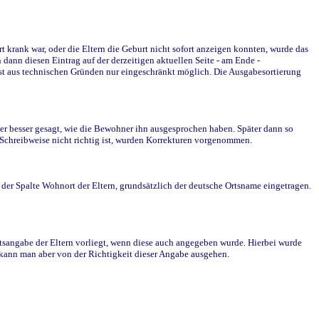
krank war, oder die Eltern die Geburt nicht sofort anzeigen konnten, wurde das
ann diesen Eintrag auf der derzeitigen aktuellen Seite - am Ende -
st aus technischen Gründen nur eingeschränkt möglich. Die Ausgabesortierung
r besser gesagt, wie die Bewohner ihn ausgesprochen haben. Später dann so
e Schreibweise nicht richtig ist, wurden Korrekturen vorgenommen.
r Spalte Wohnort der Eltern, grundsätzlich der deutsche Ortsname eingetragen.
rtsangabe der Eltern vorliegt, wenn diese auch angegeben wurde. Hierbei wurde
d kann man aber von der Richtigkeit dieser Angabe ausgehen.