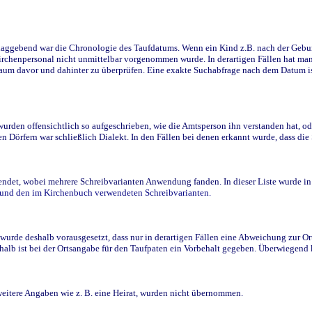
ggebend war die Chronologie des Taufdatums. Wenn ein Kind z.B. nach der Geburt 
rchenpersonal nicht unmittelbar vorgenommen wurde. In derartigen Fällen hat man d
raum davor und dahinter zu überprüfen. Eine exakte Suchabfrage nach dem Datum i
den offensichtlich so aufgeschrieben, wie die Amtsperson ihn verstanden hat, ode
n Dörfern war schließlich Dialekt. In den Fällen bei denen erkannt wurde, dass di
t, wobei mehrere Schreibvarianten Anwendung fanden. In dieser Liste wurde in de
n und den im Kirchenbuch verwendeten Schreibvarianten.
wurde deshalb vorausgesetzt, dass nur in derartigen Fällen eine Abweichung zur O
eshalb ist bei der Ortsangabe für den Taufpaten ein Vorbehalt gegeben. Überwiegen
weitere Angaben wie z. B. eine Heirat, wurden nicht übernommen.