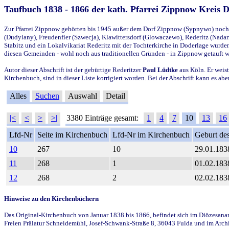
Taufbuch 1838 - 1866 der kath. Pfarrei Zippnow Kreis 
Zur Pfarrei Zippnow gehörten bis 1945 außer dem Dorf Zippnow (Sypnywo) noch d
(Dudylany), Freudenfier (Szwecja), Klawittersdorf (Glowaczewo), Rederitz (Nadarz
Stabitz und ein Lokalvikariat Rederitz mit der Tochterkirche in Doderlage wurd
diesen Gemeinden - wohl noch aus traditionellen Gründen - in Zippnow getauft 
Autor dieser Abschrift ist der gebürtige Rederitzer
Paul Lüdtke
aus Köln. Er weist
Kirchenbuch, sind in dieser Liste korrigiert worden. Bei der Abschrift kann es 
Alles
Suchen
Auswahl
Detail
|<
<
>
>|
3380 Einträge gesamt:
1
4
7
10
13
16
Lfd-Nr
Seite im Kirchenbuch
Lfd-Nr im Kirchenbuch
Geburt des
10
267
10
29.01.183
11
268
1
01.02.183
12
268
2
02.02.183
Hinweise zu den Kirchenbüchern
Das Original-Kirchenbuch von Januar 1838 bis 1866, befindet sich im Diözesanarch
Freien Prälatur Schneidemühl, Josef-Schwank-Straße 8, 36043 Fulda und im Archi