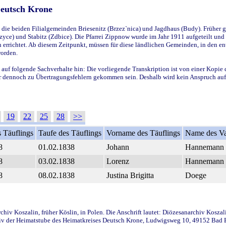
Deutsch Krone
ie beiden Filialgemeinden Briesenitz (Brzez`nica) und Jagdhaus (Budy). Früher g
yce) und Stabitz (Zdbice). Die Pfarrei Zippnow wurde im Jahr 1911 aufgeteilt und e
en errichtet. Ab diesem Zeitpunkt, müssen für diese ländlichen Gemeinden, in den
worden.
 auf folgende Sachverhalte hin: Die vorliegende Transkription ist von einer Kopie 
aber dennoch zu Übertragungsfehlern gekommen sein. Deshalb wird kein Anspruch auf 
19
22
25
28
>>
 Täuflings
Taufe des Täuflings
Vorname des Täuflings
Name des Va
8
01.02.1838
Johann
Hannemann
8
03.02.1838
Lorenz
Hannemann
8
08.02.1838
Justina Brigitta
Doege
iv Koszalin, früher Köslin, in Polen. Die Anschrift lautet: Diözesanarchiv Koszal
v der Heimatstube des Heimatkreises Deutsch Krone, Ludwigsweg 10, 49152 Bad Ess