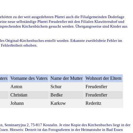
ehörten zu der weit ausgedehnten Pfarrei auch die Filialgemeinden Doderlage
ine neue selbständige Pfarrei Freudenfier mit den Filialen Klawittersdorf und
 entsprechenden Kirchenbüchern gesucht werden. Übergangsweise sind Kinder aus
des Original-Kirchenbuches erstellt worden. Erkannte zweifelsfreie Fehler im
Fehlerfreiheit erhoben.
ters
Vorname des Vaters
Name der Mutter
Wohnort der Eltern
Anton
Schur
Freudenfier
Christian
Bedke
Freudenfier
Johann
Karkow
Rederitz
in, Seminarryjna 2, 75-817 Koszalin. Je eine Kopie des Kirchenbuches liegt in der
en. Hinweis: Derzeit ist das Fotografieren in der Heimatstube in Bad Essen