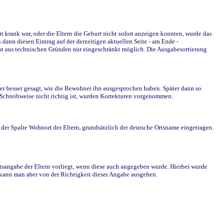
krank war, oder die Eltern die Geburt nicht sofort anzeigen konnten, wurde das
ann diesen Eintrag auf der derzeitigen aktuellen Seite - am Ende -
st aus technischen Gründen nur eingeschränkt möglich. Die Ausgabesortierung
r besser gesagt, wie die Bewohner ihn ausgesprochen haben. Später dann so
e Schreibweise nicht richtig ist, wurden Korrekturen vorgenommen.
r Spalte Wohnort der Eltern, grundsätzlich der deutsche Ortsname eingetragen.
rtsangabe der Eltern vorliegt, wenn diese auch angegeben wurde. Hierbei wurde
d kann man aber von der Richtigkeit dieser Angabe ausgehen.