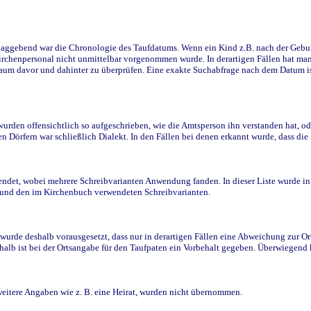
ggebend war die Chronologie des Taufdatums. Wenn ein Kind z.B. nach der Geburt 
rchenpersonal nicht unmittelbar vorgenommen wurde. In derartigen Fällen hat man d
raum davor und dahinter zu überprüfen. Eine exakte Suchabfrage nach dem Datum i
den offensichtlich so aufgeschrieben, wie die Amtsperson ihn verstanden hat, ode
n Dörfern war schließlich Dialekt. In den Fällen bei denen erkannt wurde, dass di
t, wobei mehrere Schreibvarianten Anwendung fanden. In dieser Liste wurde in de
n und den im Kirchenbuch verwendeten Schreibvarianten.
wurde deshalb vorausgesetzt, dass nur in derartigen Fällen eine Abweichung zur O
eshalb ist bei der Ortsangabe für den Taufpaten ein Vorbehalt gegeben. Überwiegen
weitere Angaben wie z. B. eine Heirat, wurden nicht übernommen.