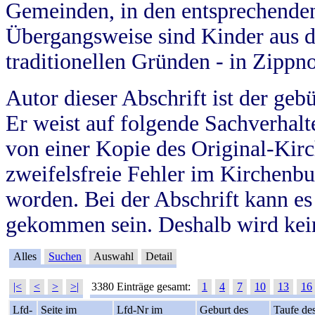
Gemeinden, in den entsprechende
Übergangsweise sind Kinder aus 
traditionellen Gründen - in Zippn
Autor dieser Abschrift ist der geb
Er weist auf folgende Sachverhalte
von einer Kopie des Original-Kirc
zweifelsfreie Fehler im Kirchenbuc
worden. Bei der Abschrift kann e
gekommen sein. Deshalb wird kein
Alles
Suchen
Auswahl
Detail
|<
<
>
>|
3380 Einträge gesamt:
1
4
7
10
13
16
Lfd-
Seite im
Lfd-Nr im
Geburt des
Taufe de