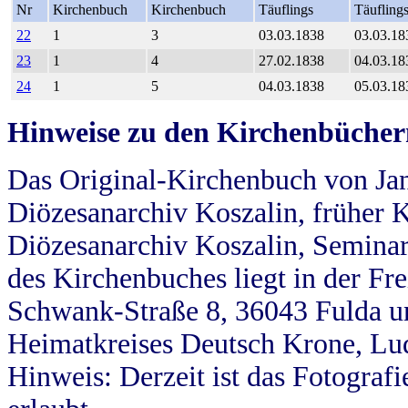
Nr
Kirchenbuch
Kirchenbuch
Täuflings
Täufling
22
1
3
03.03.1838
03.03.18
23
1
4
27.02.1838
04.03.18
24
1
5
04.03.1838
05.03.18
Hinweise zu den Kirchenbücher
Das Original-Kirchenbuch von Jan
Diözesanarchiv Koszalin, früher Kö
Diözesanarchiv Koszalin, Seminar
des Kirchenbuches liegt in der Fr
Schwank-Straße 8, 36043 Fulda u
Heimatkreises Deutsch Krone, Lu
Hinweis: Derzeit ist das Fotograf