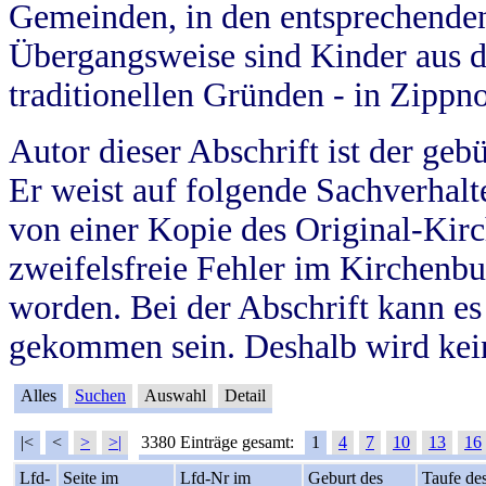
Gemeinden, in den entsprechende
Übergangsweise sind Kinder aus 
traditionellen Gründen - in Zippn
Autor dieser Abschrift ist der geb
Er weist auf folgende Sachverhalte
von einer Kopie des Original-Kirc
zweifelsfreie Fehler im Kirchenbuc
worden. Bei der Abschrift kann e
gekommen sein. Deshalb wird kein
Alles
Suchen
Auswahl
Detail
|<
<
>
>|
3380 Einträge gesamt:
1
4
7
10
13
16
Lfd-
Seite im
Lfd-Nr im
Geburt des
Taufe de