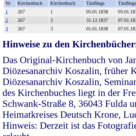
Nr
Kirchenbuch
Kirchenbuch
Täuflings
Täufling
1
267
1
05.01.1838
05.01.18
2
267
2
31.12.1837
07.01.18
3
267
3
01.01.1838
07.01.18
Hinweise zu den Kirchenbücher
Das Original-Kirchenbuch von Jan
Diözesanarchiv Koszalin, früher Kö
Diözesanarchiv Koszalin, Seminar
des Kirchenbuches liegt in der Fr
Schwank-Straße 8, 36043 Fulda u
Heimatkreises Deutsch Krone, Lu
Hinweis: Derzeit ist das Fotograf