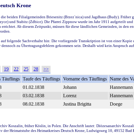
Deutsch Krone
ie beiden Filialgemeinden Briesenitz (Brzez`nica) und Jagdhaus (Budy). Früher g
yce) und Stabitz (Zdbice). Die Pfarrei Zippnow wurde im Jahr 1911 aufgeteilt und e
en errichtet. Ab diesem Zeitpunkt, müssen für diese ländlichen Gemeinden, in den
worden.
 auf folgende Sachverhalte hin: Die vorliegende Transkription ist von einer Kopie 
aber dennoch zu Übertragungsfehlern gekommen sein. Deshalb wird kein Anspruch auf 
19
22
25
28
>>
 Täuflings
Taufe des Täuflings
Vorname des Täuflings
Name des Va
8
01.02.1838
Johann
Hannemann
8
03.02.1838
Lorenz
Hannemann
8
08.02.1838
Justina Brigitta
Doege
iv Koszalin, früher Köslin, in Polen. Die Anschrift lautet: Diözesanarchiv Koszal
v der Heimatstube des Heimatkreises Deutsch Krone, Ludwigsweg 10, 49152 Bad Ess