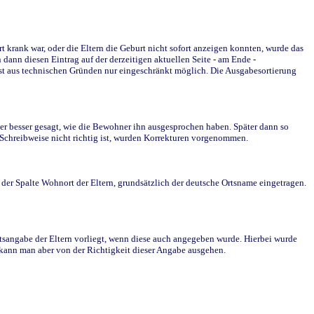
krank war, oder die Eltern die Geburt nicht sofort anzeigen konnten, wurde das
ann diesen Eintrag auf der derzeitigen aktuellen Seite - am Ende -
st aus technischen Gründen nur eingeschränkt möglich. Die Ausgabesortierung
r besser gesagt, wie die Bewohner ihn ausgesprochen haben. Später dann so
e Schreibweise nicht richtig ist, wurden Korrekturen vorgenommen.
r Spalte Wohnort der Eltern, grundsätzlich der deutsche Ortsname eingetragen.
rtsangabe der Eltern vorliegt, wenn diese auch angegeben wurde. Hierbei wurde
d kann man aber von der Richtigkeit dieser Angabe ausgehen.