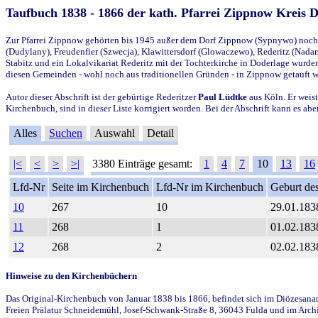
Taufbuch 1838 - 1866 der kath. Pfarrei Zippnow Kreis 
Zur Pfarrei Zippnow gehörten bis 1945 außer dem Dorf Zippnow (Sypnywo) noch d
(Dudylany), Freudenfier (Szwecja), Klawittersdorf (Glowaczewo), Rederitz (Nadarz
Stabitz und ein Lokalvikariat Rederitz mit der Tochterkirche in Doderlage wurd
diesen Gemeinden - wohl noch aus traditionellen Gründen - in Zippnow getauft 
Autor dieser Abschrift ist der gebürtige Rederitzer
Paul Lüdtke
aus Köln. Er weist
Kirchenbuch, sind in dieser Liste korrigiert worden. Bei der Abschrift kann es 
Alles
Suchen
Auswahl
Detail
|<
<
>
>|
3380 Einträge gesamt:
1
4
7
10
13
16
Lfd-Nr
Seite im Kirchenbuch
Lfd-Nr im Kirchenbuch
Geburt des
10
267
10
29.01.183
11
268
1
01.02.183
12
268
2
02.02.183
Hinweise zu den Kirchenbüchern
Das Original-Kirchenbuch von Januar 1838 bis 1866, befindet sich im Diözesanarch
Freien Prälatur Schneidemühl, Josef-Schwank-Straße 8, 36043 Fulda und im Archi