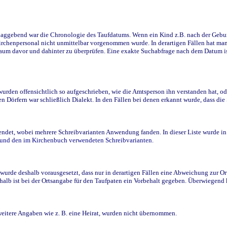
ggebend war die Chronologie des Taufdatums. Wenn ein Kind z.B. nach der Geburt 
rchenpersonal nicht unmittelbar vorgenommen wurde. In derartigen Fällen hat man d
raum davor und dahinter zu überprüfen. Eine exakte Suchabfrage nach dem Datum i
den offensichtlich so aufgeschrieben, wie die Amtsperson ihn verstanden hat, ode
n Dörfern war schließlich Dialekt. In den Fällen bei denen erkannt wurde, dass di
t, wobei mehrere Schreibvarianten Anwendung fanden. In dieser Liste wurde in de
n und den im Kirchenbuch verwendeten Schreibvarianten.
wurde deshalb vorausgesetzt, dass nur in derartigen Fällen eine Abweichung zur O
eshalb ist bei der Ortsangabe für den Taufpaten ein Vorbehalt gegeben. Überwiegen
weitere Angaben wie z. B. eine Heirat, wurden nicht übernommen.