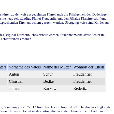
ehörten zu der weit ausgedehnten Pfarrei auch die Filialgemeinden Doderlage
ine neue selbständige Pfarrei Freudenfier mit den Filialen Klawittersdorf und
 entsprechenden Kirchenbüchern gesucht werden. Übergangsweise sind Kinder aus
des Original-Kirchenbuches erstellt worden. Erkannte zweifelsfreie Fehler im
Fehlerfreiheit erhoben.
ters
Vorname des Vaters
Name der Mutter
Wohnort der Eltern
Anton
Schur
Freudenfier
Christian
Bedke
Freudenfier
Johann
Karkow
Rederitz
in, Seminarryjna 2, 75-817 Koszalin. Je eine Kopie des Kirchenbuches liegt in der
en. Hinweis: Derzeit ist das Fotografieren in der Heimatstube in Bad Essen