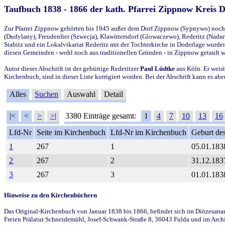
Taufbuch 1838 - 1866 der kath. Pfarrei Zippnow Kreis 
Zur Pfarrei Zippnow gehörten bis 1945 außer dem Dorf Zippnow (Sypnywo) noch d
(Dudylany), Freudenfier (Szwecja), Klawittersdorf (Glowaczewo), Rederitz (Nadarz
Stabitz und ein Lokalvikariat Rederitz mit der Tochterkirche in Doderlage wurd
diesen Gemeinden - wohl noch aus traditionellen Gründen - in Zippnow getauft 
Autor dieser Abschrift ist der gebürtige Rederitzer
Paul Lüdtke
aus Köln. Er weist
Kirchenbuch, sind in dieser Liste korrigiert worden. Bei der Abschrift kann es 
Alles
Suchen
Auswahl
Detail
|<
<
>
>|
3380 Einträge gesamt:
1
4
7
10
13
16
Lfd-Nr
Seite im Kirchenbuch
Lfd-Nr im Kirchenbuch
Geburt des
1
267
1
05.01.183
2
267
2
31.12.183
3
267
3
01.01.183
Hinweise zu den Kirchenbüchern
Das Original-Kirchenbuch von Januar 1838 bis 1866, befindet sich im Diözesanarch
Freien Prälatur Schneidemühl, Josef-Schwank-Straße 8, 36043 Fulda und im Archi