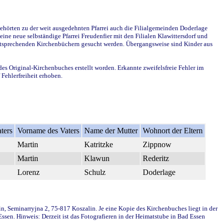
ehörten zu der weit ausgedehnten Pfarrei auch die Filialgemeinden Doderlage
ine neue selbständige Pfarrei Freudenfier mit den Filialen Klawittersdorf und
 entsprechenden Kirchenbüchern gesucht werden. Übergangsweise sind Kinder aus
des Original-Kirchenbuches erstellt worden. Erkannte zweifelsfreie Fehler im
Fehlerfreiheit erhoben.
ters
Vorname des Vaters
Name der Mutter
Wohnort der Eltern
Martin
Katritzke
Zippnow
Martin
Klawun
Rederitz
Lorenz
Schulz
Doderlage
in, Seminarryjna 2, 75-817 Koszalin. Je eine Kopie des Kirchenbuches liegt in der
en. Hinweis: Derzeit ist das Fotografieren in der Heimatstube in Bad Essen