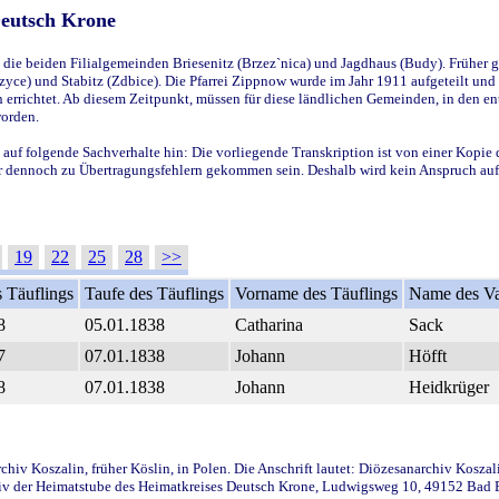
Deutsch Krone
ie beiden Filialgemeinden Briesenitz (Brzez`nica) und Jagdhaus (Budy). Früher g
yce) und Stabitz (Zdbice). Die Pfarrei Zippnow wurde im Jahr 1911 aufgeteilt und e
en errichtet. Ab diesem Zeitpunkt, müssen für diese ländlichen Gemeinden, in den
worden.
 auf folgende Sachverhalte hin: Die vorliegende Transkription ist von einer Kopie 
aber dennoch zu Übertragungsfehlern gekommen sein. Deshalb wird kein Anspruch auf 
19
22
25
28
>>
 Täuflings
Taufe des Täuflings
Vorname des Täuflings
Name des Va
8
05.01.1838
Catharina
Sack
7
07.01.1838
Johann
Höfft
8
07.01.1838
Johann
Heidkrüger
iv Koszalin, früher Köslin, in Polen. Die Anschrift lautet: Diözesanarchiv Koszal
v der Heimatstube des Heimatkreises Deutsch Krone, Ludwigsweg 10, 49152 Bad Ess