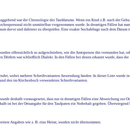
ggebend war die Chronologie des Taufdatums. Wenn ein Kind z.B. nach der Geburt 
rchenpersonal nicht unmittelbar vorgenommen wurde. In derartigen Fällen hat man d
raum davor und dahinter zu überprüfen. Eine exakte Suchabfrage nach dem Datum i
den offensichtlich so aufgeschrieben, wie die Amtsperson ihn verstanden hat, ode
n Dörfern war schließlich Dialekt. In den Fällen bei denen erkannt wurde, dass di
t, wobei mehrere Schreibvarianten Anwendung fanden. In dieser Liste wurde in de
n und den im Kirchenbuch verwendeten Schreibvarianten.
wurde deshalb vorausgesetzt, dass nur in derartigen Fällen eine Abweichung zur O
eshalb ist bei der Ortsangabe für den Taufpaten ein Vorbehalt gegeben. Überwiegen
weitere Angaben wie z. B. eine Heirat, wurden nicht übernommen.