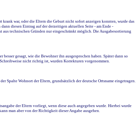
krank war, oder die Eltern die Geburt nicht sofort anzeigen konnten, wurde das
ann diesen Eintrag auf der derzeitigen aktuellen Seite - am Ende -
st aus technischen Gründen nur eingeschränkt möglich. Die Ausgabesortierung
r besser gesagt, wie die Bewohner ihn ausgesprochen haben. Später dann so
e Schreibweise nicht richtig ist, wurden Korrekturen vorgenommen.
r Spalte Wohnort der Eltern, grundsätzlich der deutsche Ortsname eingetragen.
rtsangabe der Eltern vorliegt, wenn diese auch angegeben wurde. Hierbei wurde
d kann man aber von der Richtigkeit dieser Angabe ausgehen.