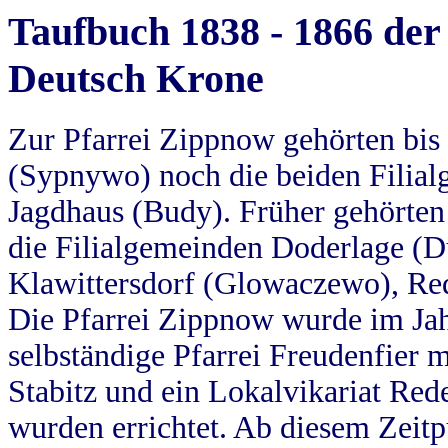
Taufbuch 1838 - 1866 der
Deutsch Krone
Zur Pfarrei Zippnow gehörten bi
(Sypnywo) noch die beiden Filial
Jagdhaus (Budy). Früher gehörten 
die Filialgemeinden Doderlage (D
Klawittersdorf (Glowaczewo), Red
Die Pfarrei Zippnow wurde im Jah
selbständige Pfarrei Freudenfier m
Stabitz und ein Lokalvikariat Red
wurden errichtet. Ab diesem Zeitp