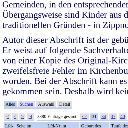
Gemeinden, in den entsprechende
Übergangsweise sind Kinder aus 
traditionellen Gründen - in Zippn
Autor dieser Abschrift ist der geb
Er weist auf folgende Sachverhalte
von einer Kopie des Original-Kirc
zweifelsfreie Fehler im Kirchenbuc
worden. Bei der Abschrift kann e
gekommen sein. Deshalb wird kein
Alles
Suchen
Auswahl
Detail
|<
<
>
>|
3380 Einträge gesamt:
<<
31
34
37
40
Lfd-
Seite im
Lfd-Nr im
Geburt des
Taufe de