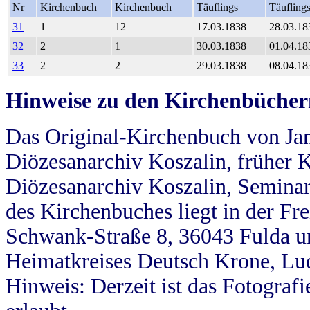
Nr
Kirchenbuch
Kirchenbuch
Täuflings
Täufling
31
1
12
17.03.1838
28.03.18
32
2
1
30.03.1838
01.04.18
33
2
2
29.03.1838
08.04.18
Hinweise zu den Kirchenbücher
Das Original-Kirchenbuch von Jan
Diözesanarchiv Koszalin, früher Kö
Diözesanarchiv Koszalin, Seminar
des Kirchenbuches liegt in der Fr
Schwank-Straße 8, 36043 Fulda u
Heimatkreises Deutsch Krone, Lu
Hinweis: Derzeit ist das Fotograf