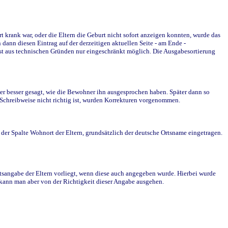
krank war, oder die Eltern die Geburt nicht sofort anzeigen konnten, wurde das
ann diesen Eintrag auf der derzeitigen aktuellen Seite - am Ende -
st aus technischen Gründen nur eingeschränkt möglich. Die Ausgabesortierung
r besser gesagt, wie die Bewohner ihn ausgesprochen haben. Später dann so
e Schreibweise nicht richtig ist, wurden Korrekturen vorgenommen.
r Spalte Wohnort der Eltern, grundsätzlich der deutsche Ortsname eingetragen.
rtsangabe der Eltern vorliegt, wenn diese auch angegeben wurde. Hierbei wurde
d kann man aber von der Richtigkeit dieser Angabe ausgehen.