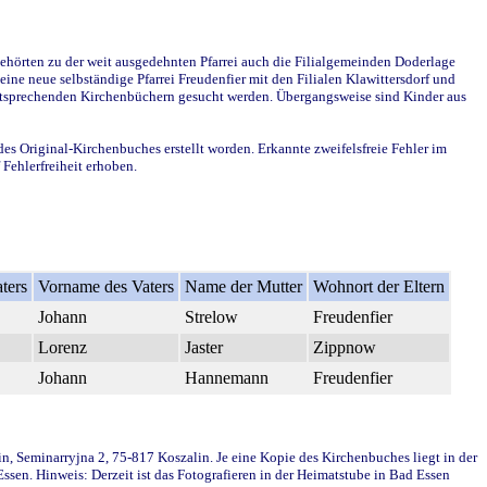
ehörten zu der weit ausgedehnten Pfarrei auch die Filialgemeinden Doderlage
ine neue selbständige Pfarrei Freudenfier mit den Filialen Klawittersdorf und
 entsprechenden Kirchenbüchern gesucht werden. Übergangsweise sind Kinder aus
des Original-Kirchenbuches erstellt worden. Erkannte zweifelsfreie Fehler im
Fehlerfreiheit erhoben.
ters
Vorname des Vaters
Name der Mutter
Wohnort der Eltern
Johann
Strelow
Freudenfier
Lorenz
Jaster
Zippnow
Johann
Hannemann
Freudenfier
in, Seminarryjna 2, 75-817 Koszalin. Je eine Kopie des Kirchenbuches liegt in der
en. Hinweis: Derzeit ist das Fotografieren in der Heimatstube in Bad Essen