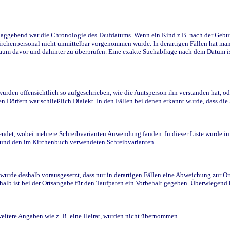
ggebend war die Chronologie des Taufdatums. Wenn ein Kind z.B. nach der Geburt 
rchenpersonal nicht unmittelbar vorgenommen wurde. In derartigen Fällen hat man d
raum davor und dahinter zu überprüfen. Eine exakte Suchabfrage nach dem Datum i
den offensichtlich so aufgeschrieben, wie die Amtsperson ihn verstanden hat, ode
n Dörfern war schließlich Dialekt. In den Fällen bei denen erkannt wurde, dass di
t, wobei mehrere Schreibvarianten Anwendung fanden. In dieser Liste wurde in de
n und den im Kirchenbuch verwendeten Schreibvarianten.
wurde deshalb vorausgesetzt, dass nur in derartigen Fällen eine Abweichung zur O
eshalb ist bei der Ortsangabe für den Taufpaten ein Vorbehalt gegeben. Überwiegen
weitere Angaben wie z. B. eine Heirat, wurden nicht übernommen.