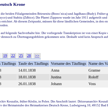
Deutsch Krone
ie beiden Filialgemeinden Briesenitz (Brzez`nica) und Jagdhaus (Budy). Früher g
yce) und Stabitz (Zdbice). Die Pfarrei Zippnow wurde im Jahr 1911 aufgeteilt und e
en errichtet. Ab diesem Zeitpunkt, müssen für diese ländlichen Gemeinden, in den
worden.
 auf folgende Sachverhalte hin: Die vorliegende Transkription ist von einer Kopie 
aber dennoch zu Übertragungsfehlern gekommen sein. Deshalb wird kein Anspruch auf 
19
22
25
28
>>
 Täuflings
Taufe des Täuflings
Vorname des Täuflings
Name des Va
8
14.01.1838
Anna
Gramse
8
18.01.1838
Justina
Roloff
8
26.01.1838
Johann
Voss
iv Koszalin, früher Köslin, in Polen. Die Anschrift lautet: Diözesanarchiv Koszal
v der Heimatstube des Heimatkreises Deutsch Krone, Ludwigsweg 10, 49152 Bad Ess