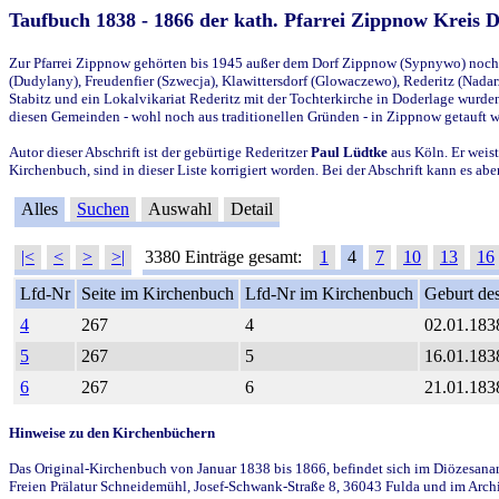
Taufbuch 1838 - 1866 der kath. Pfarrei Zippnow Kreis 
Zur Pfarrei Zippnow gehörten bis 1945 außer dem Dorf Zippnow (Sypnywo) noch d
(Dudylany), Freudenfier (Szwecja), Klawittersdorf (Glowaczewo), Rederitz (Nadarz
Stabitz und ein Lokalvikariat Rederitz mit der Tochterkirche in Doderlage wurd
diesen Gemeinden - wohl noch aus traditionellen Gründen - in Zippnow getauft 
Autor dieser Abschrift ist der gebürtige Rederitzer
Paul Lüdtke
aus Köln. Er weist
Kirchenbuch, sind in dieser Liste korrigiert worden. Bei der Abschrift kann es 
Alles
Suchen
Auswahl
Detail
|<
<
>
>|
3380 Einträge gesamt:
1
4
7
10
13
16
Lfd-Nr
Seite im Kirchenbuch
Lfd-Nr im Kirchenbuch
Geburt des
4
267
4
02.01.183
5
267
5
16.01.183
6
267
6
21.01.183
Hinweise zu den Kirchenbüchern
Das Original-Kirchenbuch von Januar 1838 bis 1866, befindet sich im Diözesanarch
Freien Prälatur Schneidemühl, Josef-Schwank-Straße 8, 36043 Fulda und im Archi