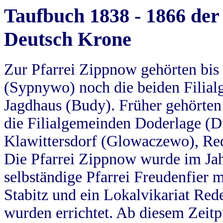
Taufbuch 1838 - 1866 der
Deutsch Krone
Zur Pfarrei Zippnow gehörten bi
(Sypnywo) noch die beiden Filial
Jagdhaus (Budy). Früher gehörten 
die Filialgemeinden Doderlage (D
Klawittersdorf (Glowaczewo), Red
Die Pfarrei Zippnow wurde im Jah
selbständige Pfarrei Freudenfier m
Stabitz und ein Lokalvikariat Red
wurden errichtet. Ab diesem Zeitp