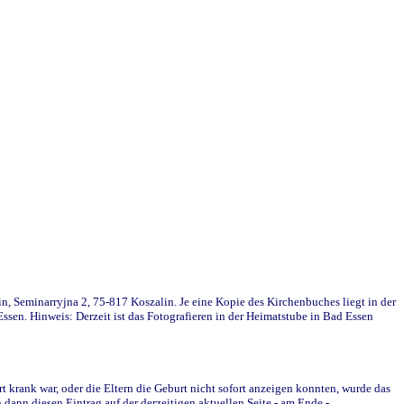
in, Seminarryjna 2, 75-817 Koszalin. Je eine Kopie des Kirchenbuches liegt in der
en. Hinweis: Derzeit ist das Fotografieren in der Heimatstube in Bad Essen
krank war, oder die Eltern die Geburt nicht sofort anzeigen konnten, wurde das
ann diesen Eintrag auf der derzeitigen aktuellen Seite - am Ende -