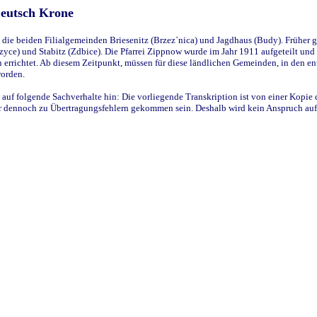
Deutsch Krone
ie beiden Filialgemeinden Briesenitz (Brzez`nica) und Jagdhaus (Budy). Früher g
yce) und Stabitz (Zdbice). Die Pfarrei Zippnow wurde im Jahr 1911 aufgeteilt und e
en errichtet. Ab diesem Zeitpunkt, müssen für diese ländlichen Gemeinden, in den
worden.
 auf folgende Sachverhalte hin: Die vorliegende Transkription ist von einer Kopie 
aber dennoch zu Übertragungsfehlern gekommen sein. Deshalb wird kein Anspruch auf 