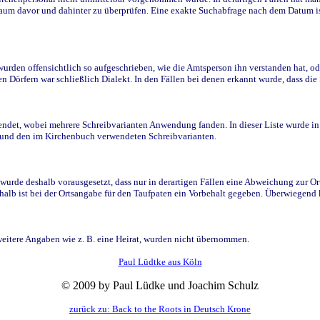
raum davor und dahinter zu überprüfen. Eine exakte Suchabfrage nach dem Datum i
den offensichtlich so aufgeschrieben, wie die Amtsperson ihn verstanden hat, ode
n Dörfern war schließlich Dialekt. In den Fällen bei denen erkannt wurde, dass di
t, wobei mehrere Schreibvarianten Anwendung fanden. In dieser Liste wurde in de
n und den im Kirchenbuch verwendeten Schreibvarianten.
wurde deshalb vorausgesetzt, dass nur in derartigen Fällen eine Abweichung zur O
eshalb ist bei der Ortsangabe für den Taufpaten ein Vorbehalt gegeben. Überwiegen
weitere Angaben wie z. B. eine Heirat, wurden nicht übernommen.
Paul Lüdtke aus Köln
© 2009 by Paul Lüdke und Joachim Schulz
zurück zu: Back to the Roots in Deutsch Krone