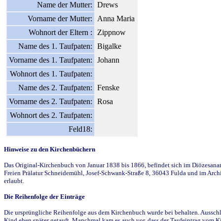
Name der Mutter:
Drews
Vorname der Mutter:
Anna Maria
Wohnort der Eltern :
Zippnow
Name des 1. Taufpaten:
Bigalke
Vorname des 1. Taufpaten:
Johann
Wohnort des 1. Taufpaten:
Name des 2. Taufpaten:
Fenske
Vorname des 2. Taufpaten:
Rosa
Wohnort des 2. Taufpaten:
Feld18:
Hinweise zu den Kirchenbüchern
Das Original-Kirchenbuch von Januar 1838 bis 1866, befindet sich im Diözesanarch
Freien Prälatur Schneidemühl, Josef-Schwank-Straße 8, 36043 Fulda und im Archi
erlaubt.
Die Reihenfolge der Einträge
Die ursprüngliche Reihenfolge aus dem Kirchenbuch wurde bei behalten. Ausschla
Kind eben später getauft. Manchmal kam es auch vor, dass der Taufeintrag vom Ki