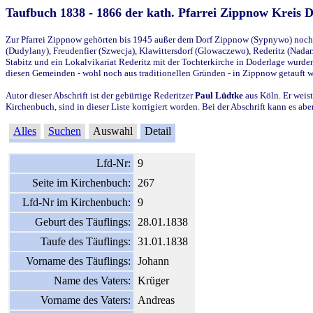
Taufbuch 1838 - 1866 der kath. Pfarrei Zippnow Kreis 
Zur Pfarrei Zippnow gehörten bis 1945 außer dem Dorf Zippnow (Sypnywo) noch d
(Dudylany), Freudenfier (Szwecja), Klawittersdorf (Glowaczewo), Rederitz (Nadarz
Stabitz und ein Lokalvikariat Rederitz mit der Tochterkirche in Doderlage wurd
diesen Gemeinden - wohl noch aus traditionellen Gründen - in Zippnow getauft 
Autor dieser Abschrift ist der gebürtige Rederitzer
Paul Lüdtke
aus Köln. Er weist
Kirchenbuch, sind in dieser Liste korrigiert worden. Bei der Abschrift kann es 
Alles
Suchen
Auswahl
Detail
Lfd-Nr:
9
Seite im Kirchenbuch:
267
Lfd-Nr im Kirchenbuch:
9
Geburt des Täuflings:
28.01.1838
Taufe des Täuflings:
31.01.1838
Vorname des Täuflings:
Johann
Name des Vaters:
Krüger
Vorname des Vaters:
Andreas