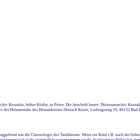
iv Koszalin, früher Köslin, in Polen. Die Anschrift lautet: Diözesanarchiv Koszal
v der Heimatstube des Heimatkreises Deutsch Krone, Ludwigsweg 10, 49152 Bad Ess
ggebend war die Chronologie des Taufdatums. Wenn ein Kind z.B. nach der Geburt 
rchenpersonal nicht unmittelbar vorgenommen wurde. In derartigen Fällen hat man d