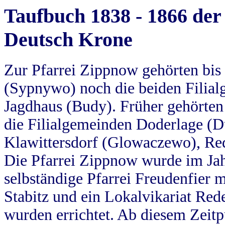
Taufbuch 1838 - 1866 der
Deutsch Krone
Zur Pfarrei Zippnow gehörten bi
(Sypnywo) noch die beiden Filial
Jagdhaus (Budy). Früher gehörten 
die Filialgemeinden Doderlage (D
Klawittersdorf (Glowaczewo), Red
Die Pfarrei Zippnow wurde im Jah
selbständige Pfarrei Freudenfier m
Stabitz und ein Lokalvikariat Red
wurden errichtet. Ab diesem Zeitp